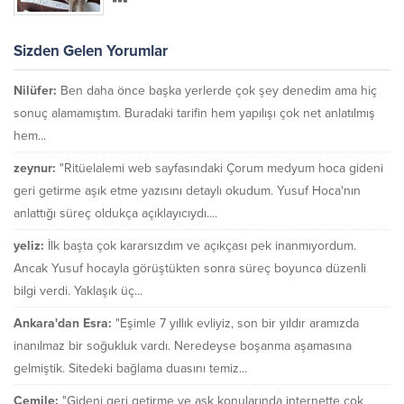
Sizden Gelen Yorumlar
Nilüfer:
Ben daha önce başka yerlerde çok şey denedim ama hiç
sonuç alamamıştım. Buradaki tarifin hem yapılışı çok net anlatılmış
hem...
zeynur:
"Ritüelalemi web sayfasındaki Çorum medyum hoca gideni
geri getirme aşık etme yazısını detaylı okudum. Yusuf Hoca'nın
anlattığı süreç oldukça açıklayıcıydı....
yeliz:
İlk başta çok kararsızdım ve açıkçası pek inanmıyordum.
Ancak Yusuf hocayla görüştükten sonra süreç boyunca düzenli
bilgi verdi. Yaklaşık üç...
Ankara'dan Esra:
"Eşimle 7 yıllık evliyiz, son bir yıldır aramızda
inanılmaz bir soğukluk vardı. Neredeyse boşanma aşamasına
gelmiştik. Sitedeki bağlama duasını temiz...
Cemile:
"Gideni geri getirme ve aşk konularında internette çok