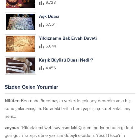
9.728
Aşk Duası
6.561
Yıldızname Bak Ervah Daveti
5.044
Kaşık Büyüsü Duası Nedir?
4.456
Sizden Gelen Yorumlar
Nilüfer:
Ben daha önce başka yerlerde çok şey denedim ama hiç
sonuç alamamıştım. Buradaki tarifin hem yapılışı çok net anlatılmış
hem...
zeynur:
"Ritüelalemi web sayfasındaki Çorum medyum hoca gideni
geri getirme aşık etme yazısını detaylı okudum. Yusuf Hoca'nın