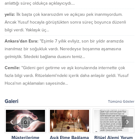
anlattığı süreç oldukça açıklayıcıydı....
yeliz:
İlk başta çok kararsızdım ve açıkçası pek inanmıyordum.
Ancak Yusuf hocayla görüştükten sonra süreç boyunca düzenli
bilgi verdi. Yaklaşık üç...
Ankara'dan Esra:
"Eşimle 7 yıllık evliyiz, son bir yıldır aramızda
inanılmaz bir soğukluk vardı. Neredeyse boşanma aşamasına
gelmiştik. Sitedeki bağlama duasını temiz...
Cemile:
"Gideni geri getirme ve aşk konularında internette çok
fazla bilgi vardı. Ritüelalemi'ndeki içerik daha anlaşılır geldi. Yusuf
Hoca'nın açıklamaları sayesinde...
Galeri
Tümünü Göster
Müşterilerime
Aşık Etme Bağlama
Ritüel Alemi Yorum