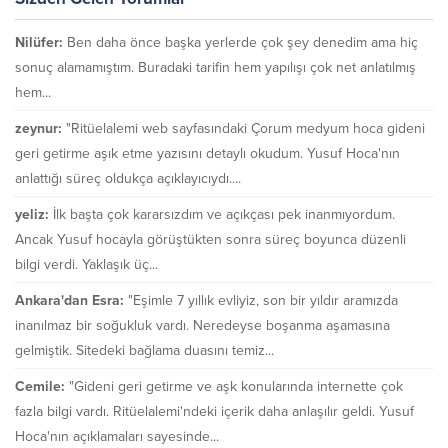
Nilüfer:
Ben daha önce başka yerlerde çok şey denedim ama hiç
sonuç alamamıştım. Buradaki tarifin hem yapılışı çok net anlatılmış
hem...
zeynur:
"Ritüelalemi web sayfasındaki Çorum medyum hoca gideni
geri getirme aşık etme yazısını detaylı okudum. Yusuf Hoca'nın
anlattığı süreç oldukça açıklayıcıydı....
yeliz:
İlk başta çok kararsızdım ve açıkçası pek inanmıyordum.
Ancak Yusuf hocayla görüştükten sonra süreç boyunca düzenli
bilgi verdi. Yaklaşık üç...
Ankara'dan Esra:
"Eşimle 7 yıllık evliyiz, son bir yıldır aramızda
inanılmaz bir soğukluk vardı. Neredeyse boşanma aşamasına
gelmiştik. Sitedeki bağlama duasını temiz...
Cemile:
"Gideni geri getirme ve aşk konularında internette çok
fazla bilgi vardı. Ritüelalemi'ndeki içerik daha anlaşılır geldi. Yusuf
Hoca'nın açıklamaları sayesinde...