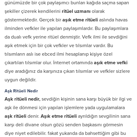
günümüzde bir çok paylaşımcı bunları kağıda saçma sapan
şekiller çizerek kendilerini
ritüel uzmanı
olarak
göstermektedir. Gerçek bir
aşık etme ritüeli
aslında havas
ilminden vefkler ile yapılan paylaşımlardır. Bu paylaşımlara
da dualı vefk yerine ritüel denmiştir. Vefk ilmi ile sevdiğini
aşık etmek için bir çok vefkler ve tılsımlar vardır. Bu
tılsımların aslı ise ebced ilmi hesaplanıp kişiye özel
çıkartılan tılsımlar olur. İnternet ortamında
aşık etme vefki
diye aradığınız da karşınıza çıkan tılsımlar ve vefkler sizlere
uygun değildir.
Aşk Ritüeli Nedir
Aşk ritüeli nedir,
sevdiğin kişinin sana karşı büyük bir ilgi ve
aşk ile dönmesi için yapılan işlemlere yada uygulamalara
aşk ritüeli
denir.
Aşık etme ritüeli
ayrıldığın sevgilinin sana
karşı deli divane olsun gözü senden başkasını görmesin
diye niyet edilebilir. fakat yukarıda da bahsettiğim gibi bu