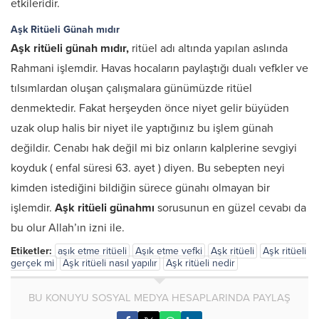
etkileridir.
Aşk Ritüeli Günah mıdır
Aşk ritüeli günah mıdır,
ritüel adı altında yapılan aslında
Rahmani işlemdir. Havas hocaların paylaştığı dualı vefkler ve
tılsımlardan oluşan çalışmalara günümüzde ritüel
denmektedir. Fakat herşeyden önce niyet gelir büyüden
uzak olup halis bir niyet ile yaptığınız bu işlem günah
değildir. Cenabı hak değil mi biz onların kalplerine sevgiyi
koyduk ( enfal süresi 63. ayet ) diyen. Bu sebepten neyi
kimden istediğini bildiğin sürece günahı olmayan bir
işlemdir.
Aşk ritüeli günahmı
sorusunun en güzel cevabı da
bu olur Allah’ın izni ile.
Etiketler:
aşık etme ritüeli
Aşık etme vefki
Aşk ritüeli
Aşk ritüeli
gerçek mi
Aşk ritüeli nasıl yapılır
Aşk ritüeli nedir
BU KONUYU SOSYAL MEDYA HESAPLARINDA PAYLAŞ