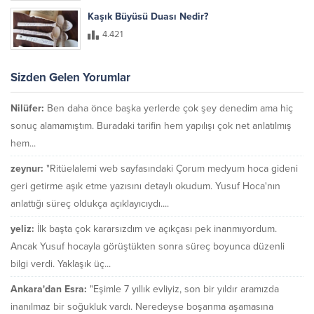
Kaşık Büyüsü Duası Nedir?
4.421
Sizden Gelen Yorumlar
Nilüfer:
Ben daha önce başka yerlerde çok şey denedim ama hiç
sonuç alamamıştım. Buradaki tarifin hem yapılışı çok net anlatılmış
hem...
zeynur:
"Ritüelalemi web sayfasındaki Çorum medyum hoca gideni
geri getirme aşık etme yazısını detaylı okudum. Yusuf Hoca'nın
anlattığı süreç oldukça açıklayıcıydı....
yeliz:
İlk başta çok kararsızdım ve açıkçası pek inanmıyordum.
Ancak Yusuf hocayla görüştükten sonra süreç boyunca düzenli
bilgi verdi. Yaklaşık üç...
Ankara'dan Esra:
"Eşimle 7 yıllık evliyiz, son bir yıldır aramızda
inanılmaz bir soğukluk vardı. Neredeyse boşanma aşamasına