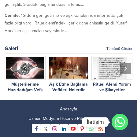
gelmiştik. Sitedeki bağlama duasını temiz...
Cemile:
"Gideni geri getirme ve aşk konularında internette çok
fazla bilgi vardı. Ritüelalemi'ndeki içerik daha anlaşılır geldi. Yusuf
Hoca'nın açıklamaları sayesinde...
Galeri
Tümünü Göster
Müşterilerime
Aşık Etme Bağlama
Ritüel Alemi Yorum
r
Hazırladığım Vefk
Vefkleri Nelerdir
ve Şikayetler
Çalışmalarım
Anasayfa
Uzman Medyum Hoca ve Ritüel Danışmanı
İletişim