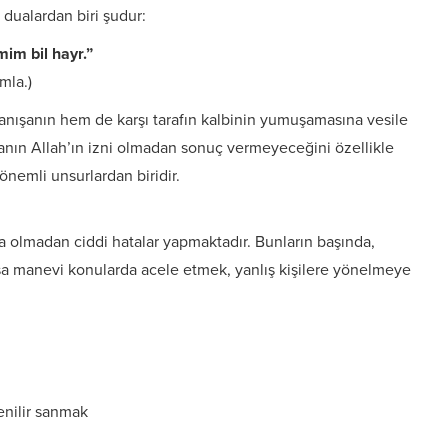
 dualardan biri şudur:
im bil hayr.”
mla.)
nışanın hem de karşı tarafın kalbinin yumuşamasına vesile
manın Allah’ın izni olmadan sonuç vermeyeceğini özellikle
önemli unsurlardan biridir.
a olmadan ciddi hatalar yapmaktadır. Bunların başında,
Oysa manevi konularda acele etmek, yanlış kişilere yönelmeye
enilir sanmak