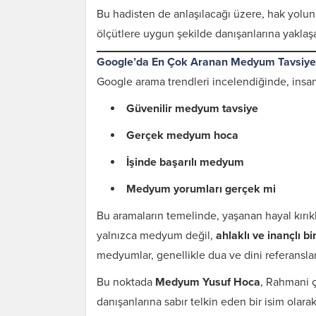
Bu hadisten de anlaşılacağı üzere, hak yolun
ölçütlere uygun şekilde danışanlarına yaklaşa
Google’da En Çok Aranan Medyum Tavsiyel
Google arama trendleri incelendiğinde, insan
Güvenilir medyum tavsiye
Gerçek medyum hoca
İşinde başarılı medyum
Medyum yorumları gerçek mi
Bu aramaların temelinde, yaşanan hayal kırıklı
Karı Koca Arası
yalnızca medyum değil,
ahlaklı ve inançlı bi
Muhabbeti Artıran
Dua ve Etkileri
medyumlar, genellikle dua ve dini referanslarl
Bu noktada
Medyum Yusuf Hoca
, Rahmani ç
danışanlarına sabır telkin eden bir isim olara