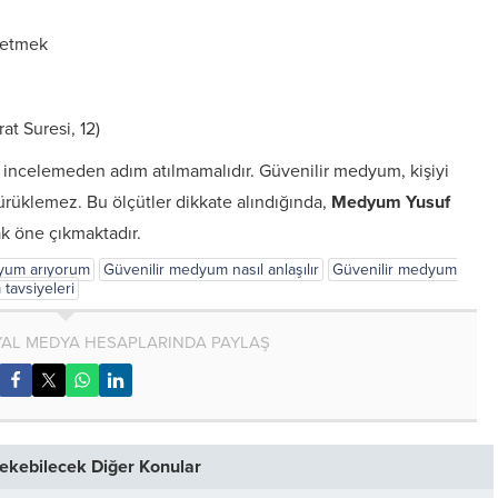
l etmek
t Suresi, 12)
 incelemeden adım atılmamalıdır. Güvenilir medyum, kişiyi
sürüklemez. Bu ölçütler dikkate alındığında,
Medyum Yusuf
rak öne çıkmaktadır.
dyum arıyorum
Güvenilir medyum nasıl anlaşılır
Güvenilir medyum
tavsiyeleri
AL MEDYA HESAPLARINDA PAYLAŞ
 Çekebilecek Diğer Konular