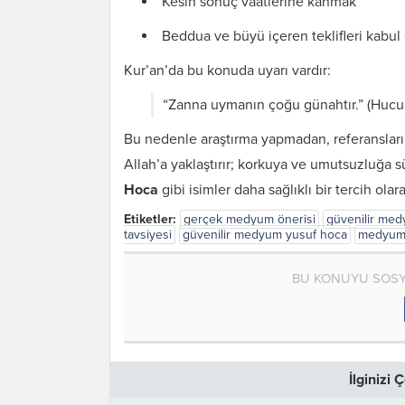
Kesin sonuç vaatlerine kanmak
Beddua ve büyü içeren teklifleri kabu
Kur’an’da bu konuda uyarı vardır:
“Zanna uymanın çoğu günahtır.” (Hucura
Bu nedenle araştırma yapmadan, referansları
Allah’a yaklaştırır; korkuya ve umutsuzluğa 
Hoca
gibi isimler daha sağlıklı bir tercih ola
Etiketler:
gerçek medyum önerisi
güvenilir me
tavsiyesi
güvenilir medyum yusuf hoca
medyum 
BU KONUYU SOSY
İlginizi