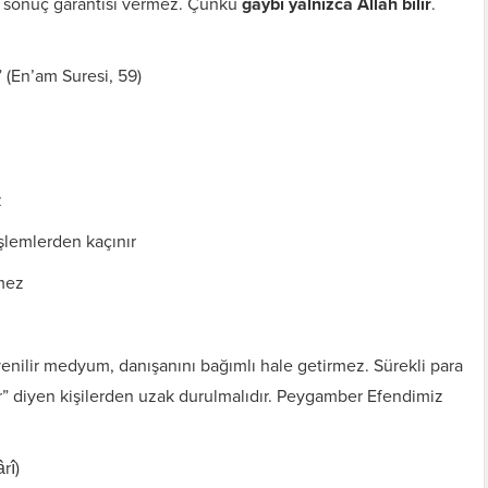
in sonuç garantisi vermez. Çünkü
gaybı yalnızca Allah bilir
.
” (En’am Suresi, 59)
z
 işlemlerden kaçınır
mez
enilir medyum, danışanını bağımlı hale getirmez. Sürekli para
r” diyen kişilerden uzak durulmalıdır. Peygamber Efendimiz
rî)