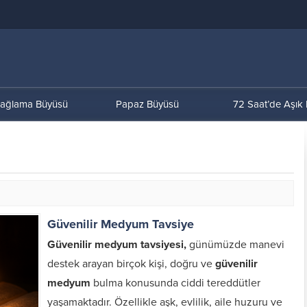
ağlama Büyüsü
Papaz Büyüsü
72 Saat’de Aşık
Güvenilir Medyum Tavsiye
Güvenilir medyum tavsiyesi,
günümüzde manevi
destek arayan birçok kişi, doğru ve
güvenilir
medyum
bulma konusunda ciddi tereddütler
yaşamaktadır. Özellikle aşk, evlilik, aile huzuru ve