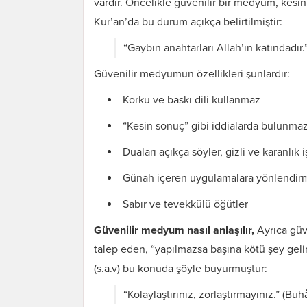
vardır. Öncelikle güvenilir bir medyum, kes
Kur’an’da bu durum açıkça belirtilmiştir:
“Gaybın anahtarları Allah’ın katındadır.
Güvenilir medyumun özellikleri şunlardır:
Korku ve baskı dili kullanmaz
“Kesin sonuç” gibi iddialarda bulunma
Duaları açıkça söyler, gizli ve karanlık
Günah içeren uygulamalara yönlendir
Sabır ve tevekkülü öğütler
Güvenilir medyum nasıl anlaşılır,
Ayrıca güv
talep eden, “yapılmazsa başına kötü şey geli
(s.a.v) bu konuda şöyle buyurmuştur:
“Kolaylaştırınız, zorlaştırmayınız.” (Buhâ