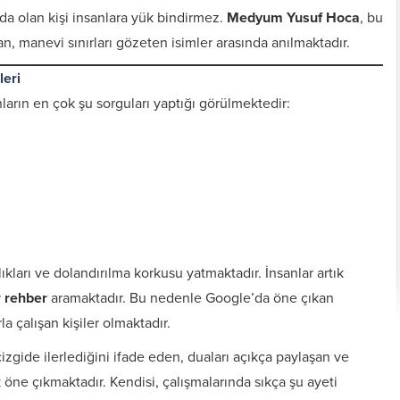
da olan kişi insanlara yük bindirmez.
Medyum Yusuf Hoca
, bu
n, manevi sınırları gözeten isimler arasında anılmaktadır.
eri
ların en çok şu sorguları yaptığı görülmektedir:
kları ve dolandırılma korkusu yatmaktadır. İnsanlar artık
Kişiye Özel Vefkler ve
Zırh için Yazıln Vefkler
Vefk Yazmak İçin
r rehber
aramaktadır. Bu nedenle Google’da öne çıkan
Tılsımlar
Gerekli Malzemeler
a çalışan kişiler olmaktadır.
izgide ilerlediğini ifade eden, duaları açıkça paylaşan ve
k öne çıkmaktadır. Kendisi, çalışmalarında sıkça şu ayeti