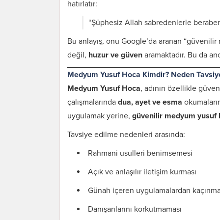
hatırlatır:
“Şüphesiz Allah sabredenlerle beraberdi
Bu anlayış, onu Google’da aranan “güvenilir 
değil,
huzur ve güven
aramaktadır. Bu da anc
Medyum Yusuf Hoca Kimdir? Neden Tavsiye 
Medyum Yusuf Hoca
, adının özellikle güveni
çalışmalarında
dua, ayet ve esma
okumalarına
uygulamak yerine,
güvenilir medyum yusuf 
Tavsiye edilme nedenleri arasında:
Rahmani usulleri benimsemesi
Açık ve anlaşılır iletişim kurması
Günah içeren uygulamalardan kaçınma
Danışanlarını korkutmaması