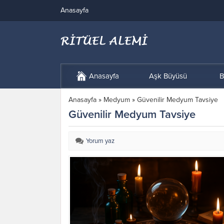
Anasayfa
Anasayfa
Aşk Büyüsü
B
Anasayfa
»
Medyum
»
Güvenilir Medyum Tavsiye
Güvenilir Medyum Tavsiye
Yorum yaz