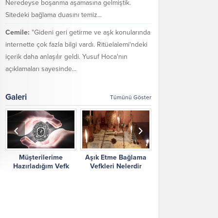
Neredeyse boşanma aşamasına gelmiştik.
Sitedeki bağlama duasını temiz...
Cemile:
"Gideni geri getirme ve aşk konularında
internette çok fazla bilgi vardı. Ritüelalemi'ndeki
içerik daha anlaşılır geldi. Yusuf Hoca'nın
açıklamaları sayesinde...
Galeri
Tümünü Göster
Müşterilerime
Aşık Etme Bağlama
Ritüel Alemi Yorum
Hazırladığım Vefk
Vefkleri Nelerdir
Şikayetler
Çalışmalarım