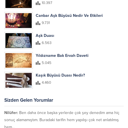
10.397
Canbar Aşk Büyüsü Nedir Ve Etkileri
9.731
Aşk Duası
6.563
Yıldızname Bak Ervah Daveti
5.045
Kaşık Büyüsü Duası Nedir?
4.460
Sizden Gelen Yorumlar
Nilüfer:
Ben daha önce başka yerlerde çok şey denedim ama hiç
sonuç alamamıştım. Buradaki tarifin hem yapılışı çok net anlatılmış
hem...