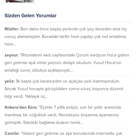
Sizden Gelen Yorumlar
Nilüfer:
Ben daha önce başka yerlerde çok şey denedim ama hiç
sonuç alamamıştım. Buradaki tarifin hem yapılışı çok net anlatılmış
hem...
zeynur:
"Ritüelalemi web sayfasındaki Çorum medyum hoca gideni
geri getirme aşık etme yazısını detaylı okudum. Yusuf Hoca'nın
anlattığı süreç oldukça açıklayıcıydı....
yeliz:
İlk başta çok kararsızdım ve açıkçası pek inanmıyordum.
Ancak Yusuf hocayla görüştükten sonra süreç boyunca düzenli
bilgi verdi. Yaklaşık üç...
Ankara'dan Esra:
"Eşimle 7 yıllık evliyiz, son bir yıldır aramızda
inanılmaz bir soğukluk vardı. Neredeyse boşanma aşamasına
gelmiştik. Sitedeki bağlama duasını temiz...
Cemile:
"Gideni geri getirme ve aşk konularında internette çok