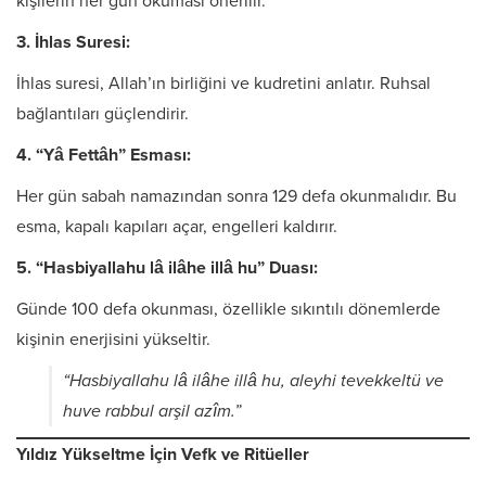
kişilerin her gün okuması önerilir.
3. İhlas Suresi:
İhlas suresi, Allah’ın birliğini ve kudretini anlatır. Ruhsal
bağlantıları güçlendirir.
4. “Yâ Fettâh” Esması:
Her gün sabah namazından sonra 129 defa okunmalıdır. Bu
esma, kapalı kapıları açar, engelleri kaldırır.
5. “Hasbiyallahu lâ ilâhe illâ hu” Duası:
Günde 100 defa okunması, özellikle sıkıntılı dönemlerde
kişinin enerjisini yükseltir.
“Hasbiyallahu lâ ilâhe illâ hu, aleyhi tevekkeltü ve
huve rabbul arşil azîm.”
Yıldız Yükseltme İçin Vefk ve Ritüeller