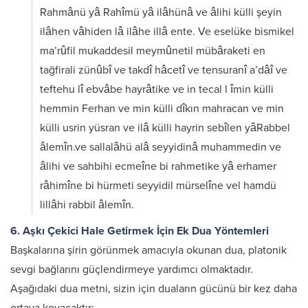
Rahmânü yâ Rahîmü yâ ilâhünâ ve âlihi külli şeyin
ilâhen vâhiden lâ ilâhe illâ ente. Ve eselüke bismikel
ma’rûfil mukaddesil meymûnetil mübâraketi en
tağfirali zünûbî ve takdî hâcetî ve tensuranî a’dâî ve
teftehu lî ebvâbe hayrâtike ve in tecal l îmin külli
hemmin Ferhan ve min külli dîkın mahracan ve min
külli usrin yüsran ve ilâ külli hayrin sebîlen yâRabbel
âlemîn.ve sallalâhü alâ seyyidinâ muhammedin ve
âlihi ve sahbihi ecmeîne bi rahmetike yâ erhamer
râhimîne bi hürmeti seyyidil mürselîne vel hamdü
lillâhi rabbil âlemîn.
6. Aşkı Çekici Hale Getirmek İçin Ek Dua Yöntemleri
Başkalarına şirin görünmek amacıyla okunan dua, platonik
sevgi bağlarını güçlendirmeye yardımcı olmaktadır.
Aşağıdaki dua metni, sizin için duaların gücünü bir kez daha