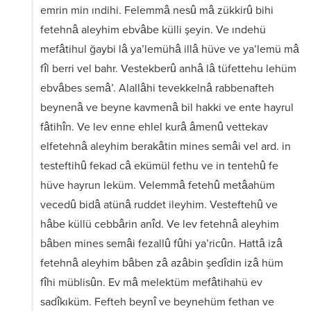
emrin min ındihi. Felemmâ nesû mâ zükkirû bihi
fetehnâ aleyhim ebvâbe külli şeyin. Ve ındehü
mefâtihul ğaybi lâ ya’lemühâ illâ hüve ve ya’lemü mâ
fîl berri vel bahr. Vestekberû anhâ lâ tüfettehu lehüm
ebvâbes semâ’. Alallâhi tevekkelnâ rabbenafteh
beynenâ ve beyne kavmenâ bil hakki ve ente hayrul
fâtihîn. Ve lev enne ehlel kurâ âmenû vettekav
elfetehnâ aleyhim berakâtin mines semâi vel ard. in
testeftihû fekad câ ekümül fethu ve in tentehû fe
hüve hayrun leküm. Velemmâ fetehû metâahüm
vecedû bidâ atünâ ruddet ileyhim. Vesteftehû ve
hâbe küllü cebbârin anîd. Ve lev fetehnâ aleyhim
bâben mines semâi fezallû fûhi ya’ricûn. Hattâ izâ
fetehnâ aleyhim bâben zâ azâbin şedîdin izâ hüm
fîhi müblisûn. Ev mâ melektüm mefâtihahü ev
sadîkıküm. Fefteh beynî ve beynehüm fethan ve