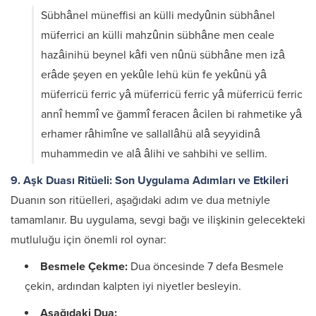
Sübhânel müneffisi an külli medyûnin sübhânel
müferrici an külli mahzûnin sübhâne men ceale
hazâinihü beynel kâfi ven nûnü sübhâne men izâ
erâde şeyen en yekûle lehü kün fe yekûnü yâ
müferricü ferric yâ müferricü ferric yâ müferricü ferric
annî hemmî ve ğammî feracen âcilen bi rahmetike yâ
erhamer râhimîne ve sallallâhü alâ seyyidinâ
muhammedin ve alâ âlihi ve sahbihi ve sellim.
9. Aşk Duası Ritüeli: Son Uygulama Adımları ve Etkileri
Duanın son ritüelleri, aşağıdaki adım ve dua metniyle
tamamlanır. Bu uygulama, sevgi bağı ve ilişkinin gelecekteki
mutluluğu için önemli rol oynar:
Besmele Çekme:
Dua öncesinde 7 defa Besmele
çekin, ardından kalpten iyi niyetler besleyin.
Aşağıdaki Dua: