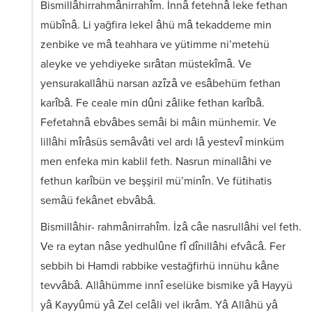
Bismillâhirrahmânirrahîm. İnnâ fetehnâ leke fethan
mübînâ. Li yağfira lekel âhü mâ tekaddeme min
zenbike ve mâ teahhara ve yütimme ni’metehü
aleyke ve yehdiyeke sırâtan müstekîmâ. Ve
yensurakallâhü narsan azîzâ ve esâbehüm fethan
karîbâ. Fe ceale min dûni zâlike fethan karîbâ.
Fefetahnâ ebvâbes semâi bi mâin münhemir. Ve
lillâhi mîrâsüs semâvâti vel ardı lâ yestevî minküm
men enfeka min kablil feth. Nasrun minallâhi ve
fethun karîbün ve beşşiril mü’minîn. Ve fütihatis
semâü fekânet ebvâbâ.
Bismillâhir- rahmânirrahîm. İzâ câe nasrullâhi vel feth.
Ve ra eytan nâse yedhulûne fî dînillâhi efvâcâ. Fer
sebbih bi Hamdi rabbike vestağfirhü innühu kâne
tevvâbâ. Allâhümme innî eselüke bismike yâ Hayyü
yâ Kayyûmü yâ Zel celâli vel ikrâm. Yâ Allâhü yâ