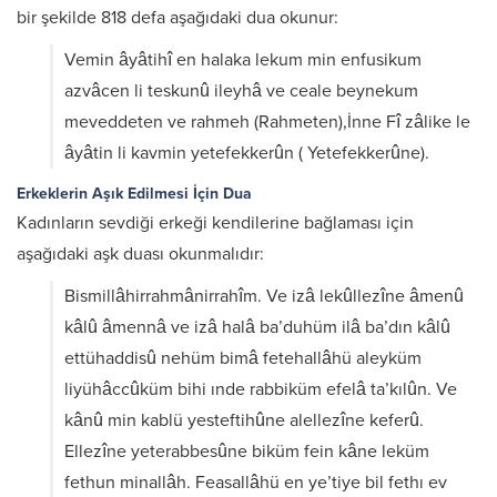
bir şekilde 818 defa aşağıdaki dua okunur:
Vemin âyâtihî en halaka lekum min enfusikum
azvâcen li teskunû ileyhâ ve ceale beynekum
meveddeten ve rahmeh (Rahmeten),İnne Fî zâlike le
âyâtin li kavmin yetefekkerûn ( Yetefekkerûne).
Erkeklerin Aşık Edilmesi İçin Dua
Kadınların sevdiği erkeği kendilerine bağlaması için
aşağıdaki aşk duası okunmalıdır:
Bismillâhirrahmânirrahîm. Ve izâ lekûllezîne âmenû
kâlû âmennâ ve izâ halâ ba’duhüm ilâ ba’dın kâlû
ettühaddisû nehüm bimâ fetehallâhü aleyküm
liyühâccûküm bihi ınde rabbiküm efelâ ta’kılûn. Ve
kânû min kablü yesteftihûne alellezîne keferû.
Ellezîne yeterabbesûne biküm fein kâne leküm
fethun minallâh. Feasallâhü en ye’tiye bil fethı ev