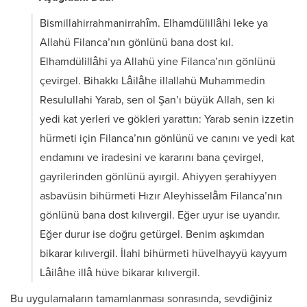
Bismillahirrahmanirrahîm. Elhamdülillâhi leke ya
Allahü Filanca’nın gönlünü bana dost kıl.
Elhamdülillâhi ya Allahü yine Filanca’nın gönlünü
çevirgel. Bihakkı Lâilâhe illallahü Muhammedin
Resulullahi Yarab, sen ol Şan’ı büyük Allah, sen ki
yedi kat yerleri ve gökleri yarattın: Yarab senin izzetin
hürmeti için Filanca’nın gönlünü ve canını ve yedi kat
endamını ve iradesini ve kararını bana çevirgel,
gayrilerinden gönlünü ayırgil. Ahiyyen şerahiyyen
asbavüsin bihürmeti Hızır Aleyhisselâm Filanca’nın
gönlünü bana dost kılıvergil. Eğer uyur ise uyandır.
Eğer durur ise doğru getürgel. Benim aşkımdan
bikarar kılıvergil. İlahi bihürmeti hüvelhayyü kayyum
Lâilâhe illâ hüve bikarar kılıvergil.
Bu uygulamaların tamamlanması sonrasında, sevdiğiniz