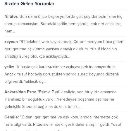
Sizden Gelen Yorumlar
Nilüfer:
Ben daha önce başka yerlerde çok şey denedim ama hiç
sonuç alamamıştım. Buradaki tarifin hem yapılışı çok net anlatılmış
hem...
zeynur:
"Ritüelalemi web sayfasındaki Çorum medyum hoca gideni
geri getirme aşık etme yazısını detaylı okudum. Yusuf Hoca'nın
anlattığı süreç oldukça açıklayıcıydı....
yeliz:
İlk başta çok kararsızdım ve açıkçası pek inanmıyordum.
Ancak Yusuf hocayla görüştükten sonra süreç boyunca düzenli
bilgi verdi. Yaklaşık üç...
Ankara'dan Esra:
"Eşimle 7 yıllık evliyiz, son bir yıldır aramızda
inanılmaz bir soğukluk vardı. Neredeyse boşanma aşamasına
gelmiştik. Sitedeki bağlama duasını temiz...
Cemile:
"Gideni geri getirme ve aşk konularında internette çok
fazla bilgi vardı. Ritüelalemi'ndeki içerik daha anlaşılır geldi. Yusuf