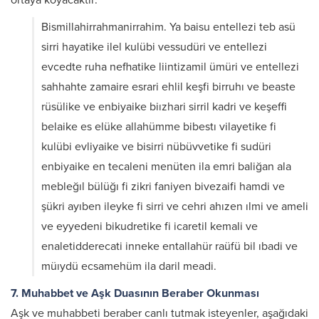
ortaya koyacaktır:
Bismillahirrahmanirrahim. Ya baisu entellezi teb asü
sirri hayatike ilel kulübi vessudüri ve entellezi
evcedte ruha nefhatike liintizamil ümüri ve entellezi
sahhahte zamaire esrari ehlil keşfi birruhı ve beaste
rüsülike ve enbiyaike biızhari sirril kadri ve keşeffi
belaike es elüke allahümme bibestı vilayetike fi
kulübi evliyaike ve bisirri nübüvvetike fi sudüri
enbiyaike en tecaleni menüten ila emri baliğan ala
mebleğıl bülüğı fi zikri faniyen bivezaifi hamdi ve
şükri ayıben ileyke fi sirri ve cehri ahızen ılmi ve ameli
ve eyyedeni bikudretike fi icaretil kemali ve
enaletidderecati inneke entallahür raüfü bil ıbadi ve
müıydü ecsamehüm ila daril meadi.
7. Muhabbet ve Aşk Duasının Beraber Okunması
Aşk ve muhabbeti beraber canlı tutmak isteyenler, aşağıdaki