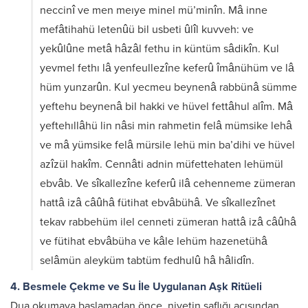
neccinî ve men meıye minel mü’minîn. Mâ inne
mefâtihahü letenûü bil usbeti ûlîl kuvveh: ve
yekûlûne metâ hâzâl fethu in küntüm sâdikîn. Kul
yevmel fethı lâ yenfeullezîne keferû îmânühüm ve lâ
hüm yunzarûn. Kul yecmeu beynenâ rabbünâ sümme
yeftehu beynenâ bil hakki ve hüvel fettâhul alîm. Mâ
yeftehıllâhü lin nâsi min rahmetin felâ mümsike lehâ
ve mâ yümsike felâ mürsile lehü min ba’dihi ve hüvel
azîzül hakîm. Cennâti adnin müfettehaten lehümül
ebvâb. Ve sîkallezîne keferû ilâ cehenneme zümeran
hattâ izâ câûhâ fütihat ebvâbühâ. Ve sîkallezînet
tekav rabbehüm ilel cenneti zümeran hattâ izâ câûhâ
ve fütihat ebvâbüha ve kâle lehüm hazenetühâ
selâmün aleyküm tabtüm fedhulû hâ hâlidîn.
4. Besmele Çekme ve Su İle Uygulanan Aşk Ritüeli
Dua okumaya başlamadan önce, niyetin saflığı açısından