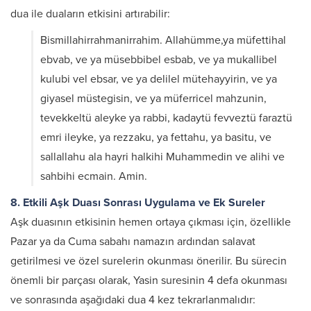
dua ile duaların etkisini artırabilir:
Bismillahirrahmanirrahim. Allahümme,ya müfettihal
ebvab, ve ya müsebbibel esbab, ve ya mukallibel
kulubi vel ebsar, ve ya delilel mütehayyirin, ve ya
giyasel müstegisin, ve ya müferricel mahzunin,
tevekkeltü aleyke ya rabbi, kadaytü fevveztü faraztü
emri ileyke, ya rezzaku, ya fettahu, ya basitu, ve
sallallahu ala hayri halkihi Muhammedin ve alihi ve
sahbihi ecmain. Amin.
8. Etkili Aşk Duası Sonrası Uygulama ve Ek Sureler
Aşk duasının etkisinin hemen ortaya çıkması için, özellikle
Pazar ya da Cuma sabahı namazın ardından salavat
getirilmesi ve özel surelerin okunması önerilir. Bu sürecin
önemli bir parçası olarak, Yasin suresinin 4 defa okunması
ve sonrasında aşağıdaki dua 4 kez tekrarlanmalıdır: