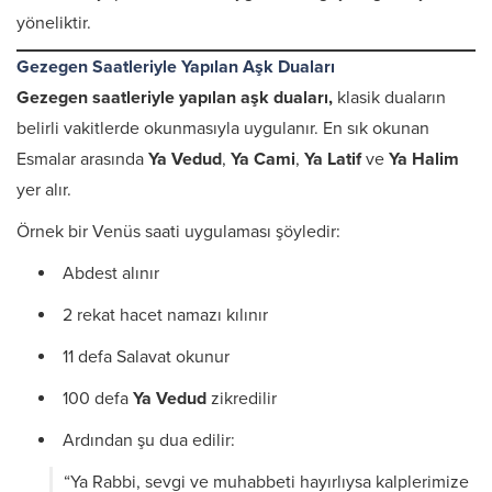
yöneliktir.
Gezegen Saatleriyle Yapılan Aşk Duaları
Gezegen saatleriyle yapılan aşk duaları,
klasik duaların
belirli vakitlerde okunmasıyla uygulanır. En sık okunan
Esmalar arasında
Ya Vedud
,
Ya Cami
,
Ya Latif
ve
Ya Halim
yer alır.
Örnek bir Venüs saati uygulaması şöyledir:
Abdest alınır
2 rekat hacet namazı kılınır
11 defa Salavat okunur
100 defa
Ya Vedud
zikredilir
Ardından şu dua edilir:
“Ya Rabbi, sevgi ve muhabbeti hayırlıysa kalplerimize