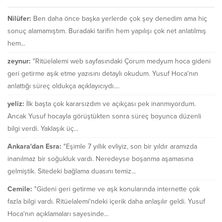
Nilüfer:
Ben daha önce başka yerlerde çok şey denedim ama hiç
sonuç alamamıştım. Buradaki tarifin hem yapılışı çok net anlatılmış
hem...
zeynur:
"Ritüelalemi web sayfasındaki Çorum medyum hoca gideni
geri getirme aşık etme yazısını detaylı okudum. Yusuf Hoca'nın
anlattığı süreç oldukça açıklayıcıydı....
yeliz:
İlk başta çok kararsızdım ve açıkçası pek inanmıyordum.
Ancak Yusuf hocayla görüştükten sonra süreç boyunca düzenli
bilgi verdi. Yaklaşık üç...
Ankara'dan Esra:
"Eşimle 7 yıllık evliyiz, son bir yıldır aramızda
inanılmaz bir soğukluk vardı. Neredeyse boşanma aşamasına
gelmiştik. Sitedeki bağlama duasını temiz...
Cemile:
"Gideni geri getirme ve aşk konularında internette çok
fazla bilgi vardı. Ritüelalemi'ndeki içerik daha anlaşılır geldi. Yusuf
Hoca'nın açıklamaları sayesinde...