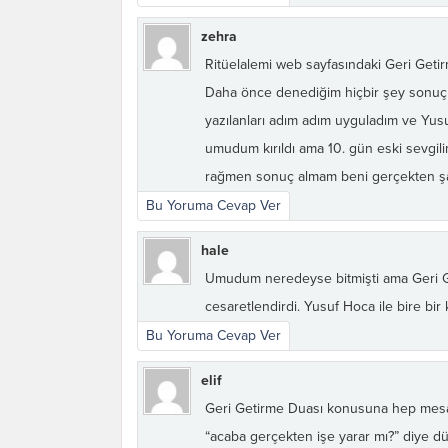
zehra
Ritüelalemi web sayfasındaki Geri Geti
Daha önce denediğim hiçbir şey sonuç v
yazılanları adım adım uyguladım ve Yusuf
umudum kırıldı ama 10. gün eski sevgil
rağmen sonuç almam beni gerçekten şaş
Bu Yoruma Cevap Ver
hale
Umudum neredeyse bitmişti ama Geri Ge
cesaretlendirdi. Yusuf Hoca ile bire bi
Bu Yoruma Cevap Ver
elif
Geri Getirme Duası konusuna hep mesafe
“acaba gerçekten işe yarar mı?” diye 