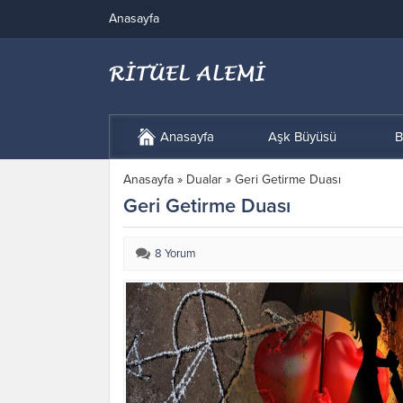
Anasayfa
Anasayfa
Aşk Büyüsü
B
Anasayfa
»
Dualar
»
Geri Getirme Duası
Geri Getirme Duası
8 Yorum