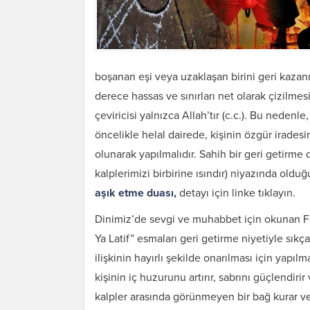
boşanan eşi veya uzaklaşan birini geri kazan
derece hassas ve sınırları net olarak çizilme
çeviricisi yalnızca Allah’tır (c.c.). Bu nedenle
öncelikle helal dairede, kişinin özgür irades
olunarak yapılmalıdır. Sahih bir geri getirme
kalplerimizi birbirine ısındır) niyazında oldu
aşık etme duası,
detayı için linke tıklayın.
Dinimiz’de sevgi ve muhabbet için okunan Fat
Ya Latif” esmaları geri getirme niyetiyle sıkça
ilişkinin hayırlı şekilde onarılması için yapılma
kişinin iç huzurunu artırır, sabrını güçlendir
kalpler arasında görünmeyen bir bağ kurar ve 