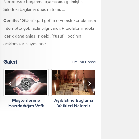
Neredeyse boşanma aşamasına gelmiştik.
Sitedeki bağlama duasını temiz...
Cemile:
"Gideni geri getirme ve aşk konularında
internette çok fazla bilgi vardı. Ritüelalemi'ndeki
içerik daha anlaşılır geldi. Yusuf Hoca'nın
açıklamaları sayesinde...
Galeri
Tümünü Göster
Müşterilerime
Aşık Etme Bağlama
Ritüel Alemi Yorum
Hazırladığım Vefk
Vefkleri Nelerdir
Şikayetler
Çalışmalarım