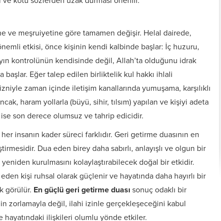
 ve kötü sözlerden uzak durması önerilir.
ine ve meşruiyetine göre tamamen değişir. Helal dairede,
önemli etkisi, önce kişinin kendi kalbinde başlar: İç huzuru,
layın kontrolünün kendisinde değil, Allah’ta olduğunu idrak
başlar. Eğer talep edilen birliktelik kul hakkı ihlali
 izniyle zaman içinde iletişim kanallarında yumuşama, karşılıklı
ncak, haram yollarla (büyü, sihir, tılsım) yapılan ve kişiyi adeta
 ise son derece olumsuz ve tahrip edicidir.
her insanın kader süreci farklıdır. Geri getirme duasının en
ştirmesidir. Dua eden birey daha sabırlı, anlayışlı ve olgun bir
Kişiye Özel Vefkler ve
Zırh için Yazıln Vefkler
Vefk Yazmak İçin
n yeniden kurulmasını kolaylaştırabilecek doğal bir etkidir.
Tılsımlar
Gerekli Malzemeler
den kişi ruhsal olarak güçlenir ve hayatında daha hayırlı bir
ak görülür.
En güçlü geri getirme duası
sonuç odaklı bir
in zorlamayla değil, ilahi izinle gerçekleşeceğini kabul
hayatındaki ilişkileri olumlu yönde etkiler.