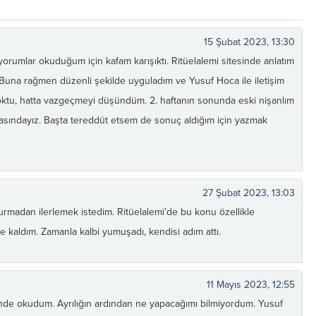
15 Şubat 2023, 13:30
yorumlar okuduğum için kafam karışıktı. Ritüelalemi sitesinde anlatım
Buna rağmen düzenli şekilde uyguladım ve Yusuf Hoca ile iletişim
yoktu, hatta vazgeçmeyi düşündüm. 2. haftanın sonunda eski nişanlım
asındayız. Başta tereddüt etsem de sonuç aldığım için yazmak
27 Şubat 2023, 13:03
rmadan ilerlemek istedim. Ritüelalemi’de bu konu özellikle
e kaldım. Zamanla kalbi yumuşadı, kendisi adım attı.
11 Mayıs 2023, 12:55
sinde okudum. Ayrılığın ardından ne yapacağımı bilmiyordum. Yusuf