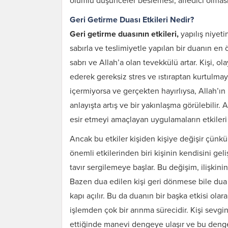
olumlu düşünceler beslemesi, affedici olması
Geri Getirme Duası Etkileri Nedir?
Geri getirme duasının etkileri,
yapılış niyet
sabırla ve teslimiyetle yapılan bir duanın en 
sabrı ve Allah’a olan tevekkülü artar. Kişi, o
ederek gereksiz stres ve ıstıraptan kurtulmaya 
içermiyorsa ve gerçekten hayırlıysa, Allah’ın
anlayışta artış ve bir yakınlaşma görülebilir. A
esir etmeyi amaçlayan uygulamaların etkileri
Ancak bu etkiler kişiden kişiye değişir çünkü 
önemli etkilerinden biri kişinin kendisini geli
Karı Koca Arası
tavır sergilemeye başlar. Bu değişim, ilişkini
Muhabbeti Artıran
Bazen dua edilen kişi geri dönmese bile dua e
Dua ve Etkileri
kapı açılır. Bu da duanın bir başka etkisi olar
işlemden çok bir arınma sürecidir. Kişi sevgin
ettiğinde manevi dengeye ulaşır ve bu denge 