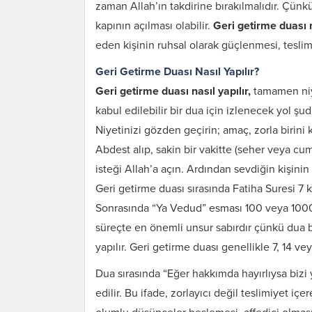
zaman Allah’ın takdirine bırakılmalıdır. Çünk
kapının açılması olabilir.
Geri getirme duası
eden kişinin ruhsal olarak güçlenmesi, teslim
Geri Getirme Duası Nasıl Yapılır?
Geri getirme duası nasıl yapılır,
tamamen niye
kabul edilebilir bir dua için izlenecek yol şud
Niyetinizi gözden geçirin; amaç, zorla birini
Abdest alıp, sakin bir vakitte (seher veya cu
isteği Allah’a açın. Ardından sevdiğin kişinin 
Geri getirme duası sırasında Fatiha Suresi 7 k
Sonrasında “Ya Vedud” esması 100 veya 1000 k
süreçte en önemli unsur sabırdır çünkü dua b
yapılır. Geri getirme duası genellikle 7, 14 ve
Dua sırasında “Eğer hakkımda hayırlıysa biz
edilir. Bu ifade, zorlayıcı değil teslimiyet iç