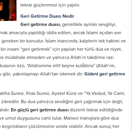
tekrar güçlenmesi için yapılır.
Geri Getirme Duası Nedir
Geri getirme duası,
genellikle ayrılan sevgiliyi,
mak amacıyla yapıldığı iddia edilen, ancak İslami açıdan son
si gereken bir konudur. İslam inancında, kalplerin tek hakimi ve
, bir insanı “geri getirmek” için yapılan her türlü dua ve niyet,
ine müdahale etmeden ve yalnızca Allah’ın takdirine razı
 duasının özü, “Allahümme ellif beyne kulûbina” (Allah’ım,
ğu gibi, yakınlaşmayı Allah’tan istemek dir.
Gideni geri getirme
iha Suresi, İhlas Suresi, Ayetel Kürsi ve “Ya Vedud, Ya Cami,
 zikredilir. Bu dua yalnızca sevdiğini geri çağırmak için değil,
lıdır.
En güçlü geri getirme duası
düzenli tekrar edildiğinde
ir ve umut duygusunu canlı tutar. Manevi inanışlara göre dua
kırgınlıkların çözülmesine vesile olabilir. Ancak sonuç her