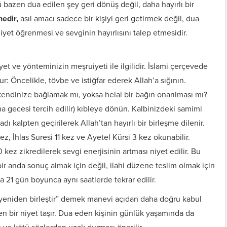
ü bazen dua edilen şey geri dönüş değil, daha hayırlı bir
nedir,
asıl amacı sadece bir kişiyi geri getirmek değil, dua
iyet öğrenmesi ve sevginin hayırlısını talep etmesidir.
t ve yönteminizin meşruiyeti ile ilgilidir. İslami çerçevede
ur: Öncelikle, tövbe ve istiğfar ederek Allah’a sığının.
 kendinize bağlamak mı, yoksa helal bir bağın onarılması mı?
ma gecesi tercih edilir) kıbleye dönün. Kalbinizdeki samimi
adı kalpten geçirilerek Allah’tan hayırlı bir birleşme dilenir.
ez, İhlas Suresi 11 kez ve Ayetel Kürsi 3 kez okunabilir.
ez zikredilerek sevgi enerjisinin artması niyet edilir. Bu
ir anda sonuç almak için değil, ilahi düzene teslim olmak için
ya 21 gün boyunca aynı saatlerde tekrar edilir.
i yeniden birleştir” demek manevi açıdan daha doğru kabul
eren bir niyet taşır. Dua eden kişinin günlük yaşamında da