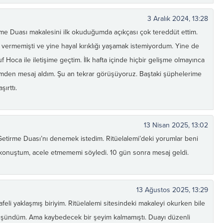
3 Aralık 2024, 13:28
rme Duası makalesini ilk okuduğumda açıkçası çok tereddüt ettim.
ermemişti ve yine hayal kırıklığı yaşamak istemiyordum. Yine de
 Hoca ile iletişime geçtim. İlk hafta içinde hiçbir gelişme olmayınca
imden mesaj aldım. Şu an tekrar görüşüyoruz. Baştaki şüphelerime
ırttı.
13 Nisan 2025, 13:02
tirme Duası’nı denemek istedim. Ritüelalemi’deki yorumlar beni
r konuştum, acele etmememi söyledi. 10 gün sonra mesaj geldi.
13 Ağustos 2025, 13:29
li yaklaşmış biriyim. Ritüelalemi sitesindeki makaleyi okurken bile
düşündüm. Ama kaybedecek bir şeyim kalmamıştı. Duayı düzenli