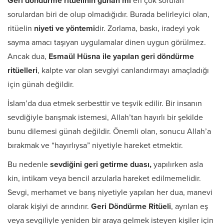
Geri döndürme ritüelinin günah mı
en çok sorulan
sorulardan biri de
olup olmadığıdır. Burada belirleyici olan,
ritüelin
niyeti ve yöntemi
dir. Zorlama, baskı, iradeyi yok
sayma amacı taşıyan uygulamalar dinen uygun görülmez.
Ancak dua,
Esmaül Hüsna ile yapılan geri döndürme
ritüelleri
, kalpte var olan sevgiyi canlandırmayı amaçladığı
için günah değildir.
İslam’da dua etmek serbesttir ve teşvik edilir. Bir insanın
sevdiğiyle barışmak istemesi, Allah’tan hayırlı bir şekilde
bunu dilemesi günah değildir. Önemli olan, sonucu Allah’a
bırakmak ve “hayırlıysa” niyetiyle hareket etmektir.
Bu nedenle
sevdiğini geri getirme duası,
yapılırken asla
kin, intikam veya bencil arzularla hareket edilmemelidir.
Sevgi, merhamet ve barış niyetiyle yapılan her dua, manevi
olarak kişiyi de arındırır.
Geri Döndürme Ritüeli
, ayrılan eş
veya sevgiliyle yeniden bir araya gelmek isteyen kişiler için