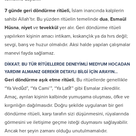
7 günde geri döndürme ritüeli,
İslam inancında kalplerin
sahibi Allah’tır. Bu yüzden ritüelin temelinde
dua
,
Esmaül
Hüsna
,
niyet
ve
tevekkül
yer alır. Geri döndürme ritüeli
yapılırken kişinin amacı intikam, kıskançlık ya da hırs değil;
sevgi, barış ve huzur olmalıdır. Aksi halde yapılan çalışmalar
manevi fayda sağlamaz.
DİKKAT; BU TÜR RİTÜELLERDE DENEYİMLİ MEDYUM HOCADAN
YARDIM ALMANIZ GEREKİR DETAYLI BİLGİ İÇİN ARAYIN…
Geri döndürme aşık etme ritüeli
, Bu ritüellerde genellikle
“Ya Vedûd”, “Ya Cami’”, “Ya Latîf” gibi Esmalar zikredilir.
Amaç, ayrılan kişinin kalbinde yumuşama oluşması, öfke ve
kırgınlığın dağılmasıdır. Doğru şekilde uygulanan bir geri
döndürme ritüeli, karşı tarafın sizi düşünmesini, rüyalarında
görmesini ve iletişime geçme isteği duymasını sağlayabilir.
Ancak her şeyin zamanı olduğu unutulmamalıdır.