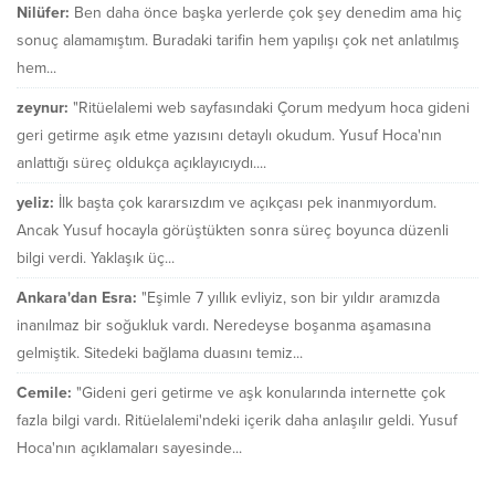
Nilüfer:
Ben daha önce başka yerlerde çok şey denedim ama hiç
sonuç alamamıştım. Buradaki tarifin hem yapılışı çok net anlatılmış
hem...
zeynur:
"Ritüelalemi web sayfasındaki Çorum medyum hoca gideni
geri getirme aşık etme yazısını detaylı okudum. Yusuf Hoca'nın
anlattığı süreç oldukça açıklayıcıydı....
yeliz:
İlk başta çok kararsızdım ve açıkçası pek inanmıyordum.
Ancak Yusuf hocayla görüştükten sonra süreç boyunca düzenli
bilgi verdi. Yaklaşık üç...
Ankara'dan Esra:
"Eşimle 7 yıllık evliyiz, son bir yıldır aramızda
inanılmaz bir soğukluk vardı. Neredeyse boşanma aşamasına
gelmiştik. Sitedeki bağlama duasını temiz...
Cemile:
"Gideni geri getirme ve aşk konularında internette çok
fazla bilgi vardı. Ritüelalemi'ndeki içerik daha anlaşılır geldi. Yusuf
Hoca'nın açıklamaları sayesinde...