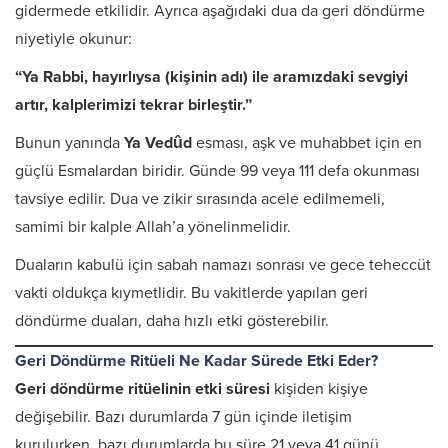
gidermede etkilidir. Ayrıca aşağıdaki dua da geri döndürme
niyetiyle okunur:
“Ya Rabbi, hayırlıysa (kişinin adı) ile aramızdaki sevgiyi
artır, kalplerimizi tekrar birleştir.”
Bunun yanında
Ya Vedûd
esması, aşk ve muhabbet için en
güçlü Esmalardan biridir. Günde 99 veya 111 defa okunması
tavsiye edilir. Dua ve zikir sırasında acele edilmemeli,
samimi bir kalple Allah’a yönelinmelidir.
Duaların kabulü için sabah namazı sonrası ve gece teheccüt
vakti oldukça kıymetlidir. Bu vakitlerde yapılan geri
döndürme duaları, daha hızlı etki gösterebilir.
Geri Döndürme Ritüeli Ne Kadar Sürede Etki Eder?
Geri döndürme ritüelinin etki süresi
kişiden kişiye
değişebilir. Bazı durumlarda 7 gün içinde iletişim
kurulurken, bazı durumlarda bu süre 21 veya 41 günü