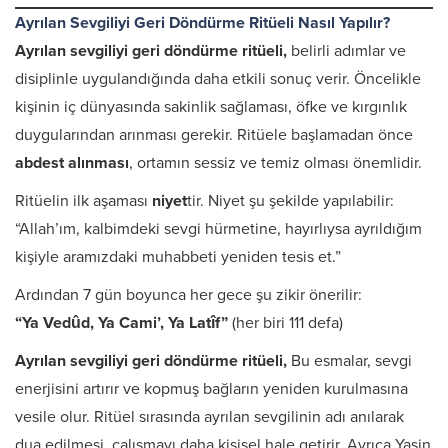
Ayrılan Sevgiliyi Geri Döndürme Ritüeli Nasıl Yapılır?
Ayrılan sevgiliyi geri döndürme ritüeli,
belirli adımlar ve
disiplinle uygulandığında daha etkili sonuç verir. Öncelikle
kişinin iç dünyasında sakinlik sağlaması, öfke ve kırgınlık
duygularından arınması gerekir. Ritüele başlamadan önce
abdest alınması
, ortamın sessiz ve temiz olması önemlidir.
Ritüelin ilk aşaması
niyet
tir. Niyet şu şekilde yapılabilir:
“Allah’ım, kalbimdeki sevgi hürmetine, hayırlıysa ayrıldığım
kişiyle aramızdaki muhabbeti yeniden tesis et.”
Ardından 7 gün boyunca her gece şu zikir önerilir:
“Ya Vedûd, Ya Cami’, Ya Latîf”
(her biri 111 defa)
Ayrılan sevgiliyi geri döndürme ritüeli,
Bu esmalar, sevgi
enerjisini artırır ve kopmuş bağların yeniden kurulmasına
vesile olur. Ritüel sırasında ayrılan sevgilinin adı anılarak
dua edilmesi, çalışmayı daha kişisel hale getirir. Ayrıca Yasin