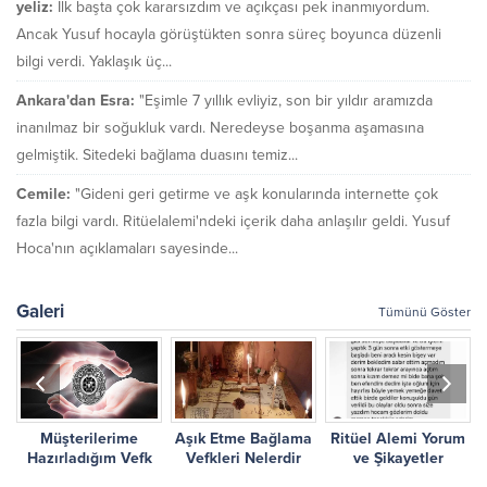
yeliz:
İlk başta çok kararsızdım ve açıkçası pek inanmıyordum.
Ancak Yusuf hocayla görüştükten sonra süreç boyunca düzenli
bilgi verdi. Yaklaşık üç...
Ankara'dan Esra:
"Eşimle 7 yıllık evliyiz, son bir yıldır aramızda
inanılmaz bir soğukluk vardı. Neredeyse boşanma aşamasına
gelmiştik. Sitedeki bağlama duasını temiz...
Cemile:
"Gideni geri getirme ve aşk konularında internette çok
fazla bilgi vardı. Ritüelalemi'ndeki içerik daha anlaşılır geldi. Yusuf
Hoca'nın açıklamaları sayesinde...
Galeri
Tümünü Göster
Müşterilerime
Aşık Etme Bağlama
Ritüel Alemi Yorum
r
Hazırladığım Vefk
Vefkleri Nelerdir
ve Şikayetler
Çalışmalarım