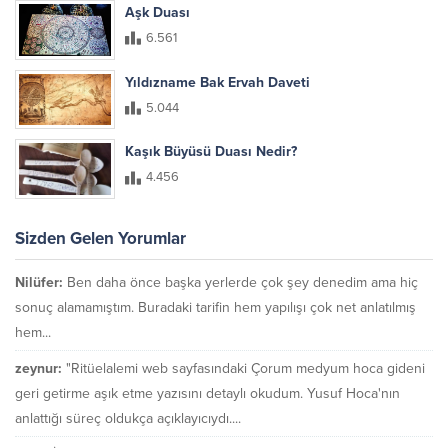
Aşk Duası
6.561
Yıldızname Bak Ervah Daveti
5.044
Kaşık Büyüsü Duası Nedir?
4.456
Sizden Gelen Yorumlar
Nilüfer:
Ben daha önce başka yerlerde çok şey denedim ama hiç
sonuç alamamıştım. Buradaki tarifin hem yapılışı çok net anlatılmış
hem...
zeynur:
"Ritüelalemi web sayfasındaki Çorum medyum hoca gideni
geri getirme aşık etme yazısını detaylı okudum. Yusuf Hoca'nın
anlattığı süreç oldukça açıklayıcıydı....