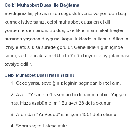
Celbi Muhabbet Duası ile Bağlama
Sevdiğiniz kişiyle aranızda soğukluk varsa ve yeniden bağ
kurmak istiyorsanız, celbi muhabbet duası en etkili
yöntemlerden biridir. Bu dua, özellikle imam nikahlı eşler
arasında yaşanan duygusal kopukluklarda kullanılır. Allah’ın
izniyle etkisi kısa sürede görülür. Genellikle 4 gün içinde
sonuç verir, ancak tam etki için 7 gün boyunca uygulanması
tavsiye edilir.
Celbi Muhabbet Duası Nasıl Yapılır?
Gece yarısı, sevdiğiniz kişinin saçından bir tel alın.
Ayet: “Yevme te’tis semaü bi dühanin mübin. Yağşen
nas. Haza azabün elim.” Bu ayet 28 defa okunur.
Ardından “Ya Vedud” ismi şerifi 1001 defa okunur.
Sonra saç teli ateşe atılır.