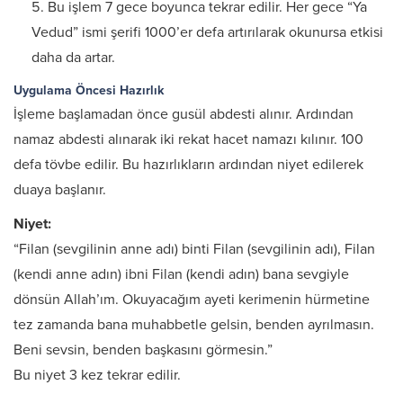
Bu işlem 7 gece boyunca tekrar edilir. Her gece “Ya
Vedud” ismi şerifi 1000’er defa artırılarak okunursa etkisi
daha da artar.
Uygulama Öncesi Hazırlık
İşleme başlamadan önce gusül abdesti alınır. Ardından
namaz abdesti alınarak iki rekat hacet namazı kılınır. 100
defa tövbe edilir. Bu hazırlıkların ardından niyet edilerek
duaya başlanır.
Niyet:
“Filan (sevgilinin anne adı) binti Filan (sevgilinin adı), Filan
(kendi anne adın) ibni Filan (kendi adın) bana sevgiyle
dönsün Allah’ım. Okuyacağım ayeti kerimenin hürmetine
tez zamanda bana muhabbetle gelsin, benden ayrılmasın.
Beni sevsin, benden başkasını görmesin.”
Bu niyet 3 kez tekrar edilir.