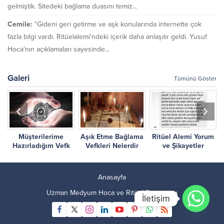
gelmiştik. Sitedeki bağlama duasını temiz...
Cemile:
"Gideni geri getirme ve aşk konularında internette çok
fazla bilgi vardı. Ritüelalemi'ndeki içerik daha anlaşılır geldi. Yusuf
Hoca'nın açıklamaları sayesinde...
Galeri
Tümünü Göster
Müşterilerime
Aşık Etme Bağlama
Ritüel Alemi Yorum
r
Hazırladığım Vefk
Vefkleri Nelerdir
ve Şikayetler
Çalışmalarım
Anasayfa
Uzman Medyum Hoca ve Ritüel Danışmanı
İletişim