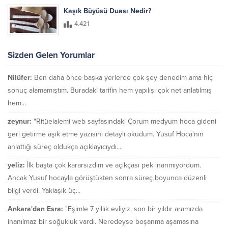
Kaşık Büyüsü Duası Nedir?
4.421
Sizden Gelen Yorumlar
Nilüfer:
Ben daha önce başka yerlerde çok şey denedim ama hiç
sonuç alamamıştım. Buradaki tarifin hem yapılışı çok net anlatılmış
hem...
zeynur:
"Ritüelalemi web sayfasındaki Çorum medyum hoca gideni
geri getirme aşık etme yazısını detaylı okudum. Yusuf Hoca'nın
anlattığı süreç oldukça açıklayıcıydı....
yeliz:
İlk başta çok kararsızdım ve açıkçası pek inanmıyordum.
Ancak Yusuf hocayla görüştükten sonra süreç boyunca düzenli
bilgi verdi. Yaklaşık üç...
Ankara'dan Esra:
"Eşimle 7 yıllık evliyiz, son bir yıldır aramızda
inanılmaz bir soğukluk vardı. Neredeyse boşanma aşamasına