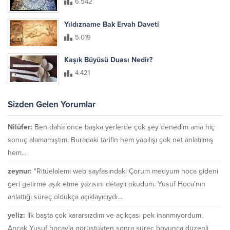
6.542
Yıldızname Bak Ervah Daveti
5.019
Kaşık Büyüsü Duası Nedir?
4.421
Sizden Gelen Yorumlar
Nilüfer:
Ben daha önce başka yerlerde çok şey denedim ama hiç
sonuç alamamıştım. Buradaki tarifin hem yapılışı çok net anlatılmış
hem...
zeynur:
"Ritüelalemi web sayfasındaki Çorum medyum hoca gideni
geri getirme aşık etme yazısını detaylı okudum. Yusuf Hoca'nın
anlattığı süreç oldukça açıklayıcıydı....
yeliz:
İlk başta çok kararsızdım ve açıkçası pek inanmıyordum.
Ancak Yusuf hocayla görüştükten sonra süreç boyunca düzenli