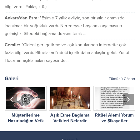
bilgi verdi. Yaklaşık üç...
Ankara'dan Esra:
"Eşimle 7 yıllık evliyiz, son bir yıldır aramızda
inanılmaz bir soğukluk vardı. Neredeyse boşanma aşamasına
gelmiştik. Sitedeki bağlama duasını temiz...
Cemile:
"Gideni geri getirme ve aşk konularında internette çok
fazla bilgi vardı. Ritüelalemi'ndeki içerik daha anlaşılır geldi. Yusuf
Hoca'nın açıklamaları sayesinde...
Galeri
Tümünü Göster
Müşterilerime
Aşık Etme Bağlama
Ritüel Alemi Yorum
r
Hazırladığım Vefk
Vefkleri Nelerdir
ve Şikayetler
Çalışmalarım