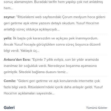
sonuç alamamıştım. Buradaki tarifin hem yapılışı çok net anlatılmış
hem...
zeynur:
"Ritüelalemi web sayfasındaki Çorum medyum hoca gideni
geri getirme aşık etme yazısını detaylı okudum. Yusuf Hoca'nın
anlattığı süreç oldukça açıklayıcıydı....
yeliz:
İlk başta çok kararsızdım ve açıkçası pek inanmıyordum.
Ancak Yusuf hocayla görüştükten sonra süreç boyunca düzenli
bilgi verdi. Yaklaşık üç...
Ankara'dan Esra:
"Eşimle 7 yıllık evliyiz, son bir yıldır aramızda
inanılmaz bir soğukluk vardı. Neredeyse boşanma aşamasına
gelmiştik. Sitedeki bağlama duasını temiz...
Cemile:
"Gideni geri getirme ve aşk konularında internette çok
fazla bilgi vardı. Ritüelalemi'ndeki içerik daha anlaşılır geldi. Yusuf
Hoca'nın açıklamaları sayesinde...
Galeri
Tümünü Göster