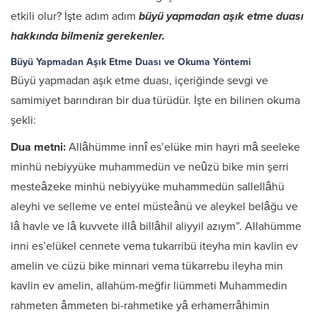
etkili olur? İşte adım adım
büyü yapmadan aşık etme duası
hakkında bilmeniz gerekenler.
Büyü Yapmadan Aşık Etme Duası ve Okuma Yöntemi
Büyü yapmadan aşık etme duası, içeriğinde sevgi ve
samimiyet barındıran bir dua türüdür. İşte en bilinen okuma
şekli:
Dua metni:
Allâhümme innî es’elüke min hayri mâ seeleke
minhü nebiyyüke muhammedün ve neûzü bike min şerri
mesteâzeke minhü nebiyyüke muhammedün sallellâhü
aleyhi ve selleme ve entel müsteânü ve aleykel belâğu ve
lâ havle ve lâ kuvvete illâ billâhil aliyyil azıym”. Allahümme
inni es’elükel cennete vema tukarribü iteyha min kavlin ev
amelin ve cüzü bike minnari vema tükarrebu ileyha min
kavlin ev amelin, allahüm-meğfir liümmeti Muhammedin
rahmeten âmmeten bi-rahmetike yâ erhamerrâhimin