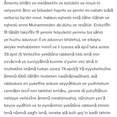
Âmentü billâhi ve melâiketihi ve kütübihi ve resuli-hi
velyevmil âhiri ve bilkaderi hayrihi ve şerrihi mi-nallahi teâlâ
velba’sü ba’del mevt, hakkun eşhedü enlâ ilâhe iilâllah ve
eşhedü enne Muhammeden ab-dühu ve resûlüh. Enıkzifîhi
fît tâbûti fakzifîhi fîl yemmi felyulkıhil yemmu bis sâhıli
ye’huzhu aduvvun lî ve aduvvun leh(lehu), ve elkaytu
aleyke mehabbeten minnî ve li tusnea alâ aynî taha süresi
39.ayet (1) Vellezîne yekûlûne rabbenâ heb lenâ min
ezvâcinâ ve zurriyyâtinâ kurrete a’yunin vec’alnâ lil
muttekîne imâmâ furkan süresi 74.ayet(1) Yâ eyyuhellezîne
âmenû tûbû ilâllâhi tevbeten nasûhâ(nasûhan), asâ
rabbukum en yukeffire ankum seyyiâtikum ve yudhilekum
cennâtin tecrî min tahtihel enhâru, yevme lâ yuhzîllâhun
nebiyye vellezîne âmenû meah(meahu), nûruhum yes’â
beyne eydîhim ve bi eymânihim yekûlûne rabbenâ etmim
lenâ nûrenâ vagfir lenâ, inneke alâ kulli şey’in kadîr tahrim