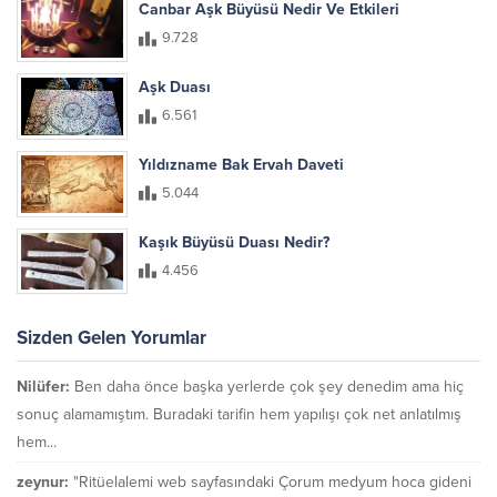
Canbar Aşk Büyüsü Nedir Ve Etkileri
9.728
Aşk Duası
6.561
Yıldızname Bak Ervah Daveti
5.044
Kaşık Büyüsü Duası Nedir?
4.456
Sizden Gelen Yorumlar
Nilüfer:
Ben daha önce başka yerlerde çok şey denedim ama hiç
sonuç alamamıştım. Buradaki tarifin hem yapılışı çok net anlatılmış
hem...
zeynur:
"Ritüelalemi web sayfasındaki Çorum medyum hoca gideni