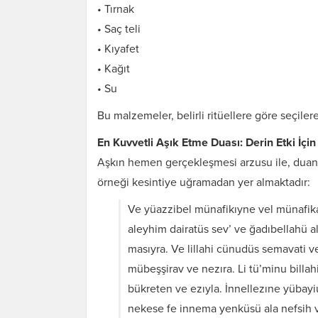
• Tırnak
• Saç teli
• Kıyafet
• Kağıt
• Su
Bu malzemeler, belirli ritüellere göre seçile
En Kuvvetli Aşık Etme Duası: Derin Etki İç
Aşkın hemen gerçekleşmesi arzusu ile, duanın
örneği kesintiye uğramadan yer almaktadır:
Ve yüazzibel münafikıyne vel münafikat
aleyhim dairatüs sev’ ve ğadıbellah
masıyra. Ve lillahi cünudüs semavati v
mübeşşirav ve nezıra. Li tü’minu billa
bükreten ve ezıyla. İnnellezıne yüba
nekese fe innema yenküsü ala nefsih v