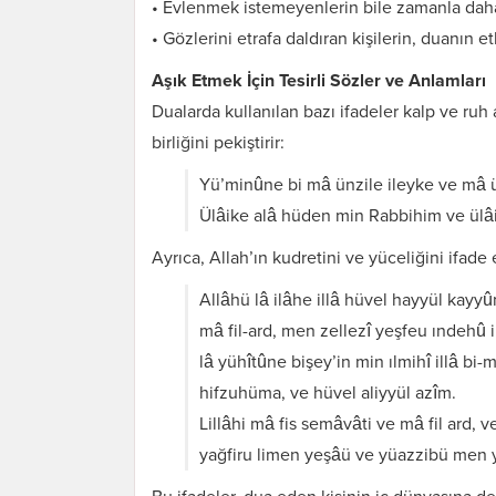
• Evlenmek istemeyenlerin bile zamanla daha
• Gözlerini etrafa daldıran kişilerin, duanın et
Aşık Etmek İçin Tesirli Sözler ve Anlamları
Dualarda kullanılan bazı ifadeler kalp ve ruh 
birliğini pekiştirir:
Yü’minûne bi mâ ünzile ileyke ve mâ ün
Ülâike alâ hüden min Rabbihim ve ülâ
Ayrıca, Allah’ın kudretini ve yüceliğini ifade e
Allâhü lâ ilâhe illâ hüvel hayyül kayy
mâ fil-ard, men zellezî yeşfeu ındehû 
lâ yühîtûne bişey’in min ılmihî illâ b
hifzuhüma, ve hüvel aliyyül azîm.
Lillâhi mâ fis semâvâti ve mâ fil ard,
yağfiru limen yeşâü ve yüazzibü men yeş