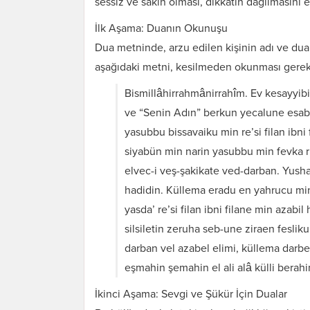
sessiz ve sakin olması, dikkatin dağılmasını e
İlk Aşama: Duanın Okunuşu
Dua metninde, arzu edilen kişinin adı ve dua ed
aşağıdaki metni, kesilmeden okunması gereke
Bismillâhirrahmânirrahîm. Ev kesayyibi
ve “Senin Adın” berkun yecalune esabi
yasubbu bissavaiku min re’si filan ibni
siyabün min narin yasubbu min fevka rü
elvec-i veş-şakikate ved-darban. Yus
hadidin. Küllema eradu en yahrucu min
yasda’ re’si filan ibni filane min aza
silsiletin zeruha seb-une ziraen fesliku
darban vel azabel elimi, küllema darbet
eşmahin şemahin el ali alâ külli berah
İkinci Aşama: Sevgi ve Şükür İçin Dualar