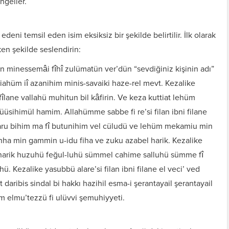
ngeller.
eni temsil eden isim eksiksiz bir şekilde belirtilir. İlk olarak
n şekilde seslendirin:
n minessemâi fîhî zulümatün ver’dün “sevdiğiniz kişinin adı”
ahüm iî azanihim minis-savaiki haze-rel mevt. Kezalike
 fîlane vallahü muhitun bil kâfirin. Ve keza kuttiat lehüm
üsihimül hamim. Allahümme sabbe fi re’si filan ibni filane
haru bihim ma fî butunihim vel cüludü ve lehüm mekamiu min
ha min gammin u-idu fiha ve zuku azabel harik. Kezalike
bil harik huzuhü feğul-luhü sümmel cahime salluhü sümme fî
hü. Kezalike yasubbü alare’si filan ibni filane el veci’ ved
 daribis sindal bi hakkı hazihil esma-i şerantayail şerantayail
im elmu’tezzü fi ulüvvi şemuhiyyeti.