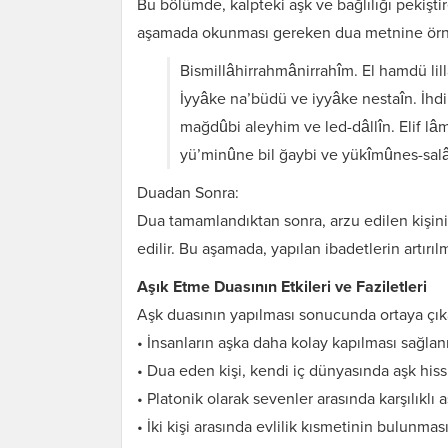
Bu bölümde, kalpteki aşk ve bağlılığı pekişti
aşamada okunması gereken dua metnine örne
Bismillâhirrahmânirrahîm. El hamdü lil
İyyâke na’büdü ve iyyâke nestaîn. İhdi
mağdûbi aleyhim ve led-dâllîn. Elif lâm
yü’minûne bil ğaybi ve yükîmûnes-sa
Duadan Sonra:
Dua tamamlandıktan sonra, arzu edilen kişinin
edilir. Bu aşamada, yapılan ibadetlerin artır
Aşık Etme Duasının Etkileri ve Faziletleri
Aşk duasının yapılması sonucunda ortaya çıkan
Karı Koca Arası
Muhabbeti Artıran
• İnsanların aşka daha kolay kapılması sağlanı
Dua ve Etkileri
• Dua eden kişi, kendi iç dünyasında aşk hissin
• Platonik olarak sevenler arasında karşılıklı aş
• İki kişi arasında evlilik kısmetinin bulunma