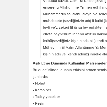
Vedudul kaviuL Cami Ya Kalbe (sevdiğ
enserehu Allahümme Ya men edhil muh
Muhammedin sallalahu aleyhi ve sellem 
muhabbete (sevdiğinizin adı) fi kalbi (k
leyli ve’z zekeri fil ünsa lev enfakte 
ellefe beynehüm innehu azizun hakim. Ve
kalbü(sevdiğiniz kişinin adı) bi (kendi 
Müheymin El Azim Allahümme Ya Men El
kişinin adı) ve (kendi adınız) inneke a
Aşık Etme Duasında Kullanılan Malzemeler 
Bu dua türünde, duanın etkisini artıran sembo
şunlardır:
• Nohut
• Karabiber
• Tatlı yiyecekler
• Resim