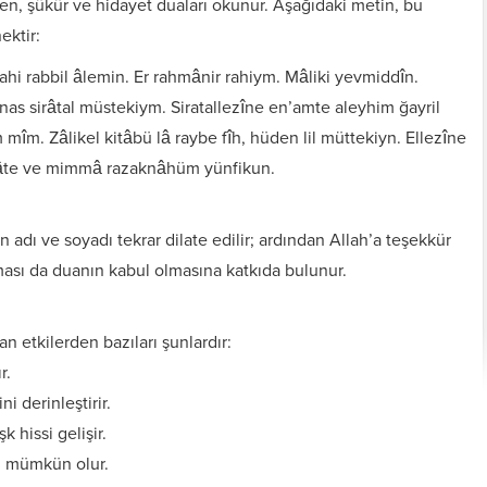
ren, şükür ve hidayet duaları okunur. Aşağıdaki metin, bu
ktir:
lahi rabbil âlemin. Er rahmânir rahiym. Mâliki yevmiddîn.
nas sirâtal müstekiym. Siratallezîne en’amte aleyhim ğayril
 mîm. Zâlikel kitâbü lâ raybe fîh, hüden lil müttekiyn. Ellezîne
lâte ve mimmâ razaknâhüm yünfikun.
 adı ve soyadı tekrar dilate edilir; ardından Allah’a teşekkür
ılması da duanın kabul olmasına katkıda bulunur.
 etkilerden bazıları şunlardır:
Kişiye Özel Vefkler ve
Zırh için Yazıln Vefkler
Vefk Yazmak İçin
Tılsımlar
Gerekli Malzemeler
r.
i derinleştirir.
k hissi gelişir.
sı mümkün olur.