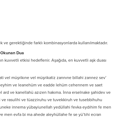
rek ve gerektiğinde farklı kombinasyonlarda kullanılmaktadır.
in Okunan Dua
 kuvvetli etkisi hedeflenir. Aşağıda, en kuvvetli aşk duası
i vel müşrikıne vel müşrikatiz zannıne billahi zannez sev’
ü aleyhim ve leanehüm ve eadde lehüm cehennem ve saet
el ard ve kanellahü azızen hakıma. İnna erselnake şahidev ve
hi ve rasulihi ve tüazziruhu ve tuvekkiruh ve tusebbihuhu
yiuneke innema yübayiunellah yedüllahi fevka eydıhim fe men
e men evfa bi ma ahede aleyhüllahe fe se yü’tıhi ecran