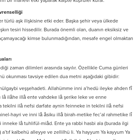
rin bir manevi etki yaparak kalpte köprüler kurar.
renselliği
 türlü aşk ilişkisine etki eder. Başka şehir veya ülkede
aşkın tesiri hissedilir. Burada önemli olan, duanın eksiksiz ve
nı açamayacağı kimse bulunmadığından, mesafe engel olmaktan
aları
diği zaman dilimleri arasında sayılır. Özellikle Cuma günleri
ü okunması tavsiye edilen dua metni aşağıdaki gibidir:
imülgaybi veşşehadeti. Allahümme inni a’hedü ileyke ahden fî
 lâ ilâhe illâ ente vahdeke lâ şerike leke ve enne
ilni ilâ nefsi darfate aynin feinneke in tekilni ilâ nefsi
inel-hayri ve inni lâ âsiku illâ birah-metike fec’al rahmetike lî
inneke lâ tuhlifül-miâd. Ente ya rabbi hasbi ala (burada ilgi
) a’tıf kalbehü alleyye ve zellilhü li. Ya hayyum Ya kayyum Ya