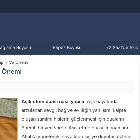
ağlama Büyüsü
Papaz Büyüsü
72 Saat’de Aşık
apılır Ve Önemi
e Önemi
Aşık etme duası nasıl yapılır,
Aşk hayatında
arzulanan sevgi, bağ ve evliliğin yanı sıra, kalpte
oluşan samimi hislerin güçlenmesi için duaların
önemli bir yeri vardır. Aşık etme duası, inananların
Allah’a yönelerek, sevdikleri kişiye duyulan özlemi