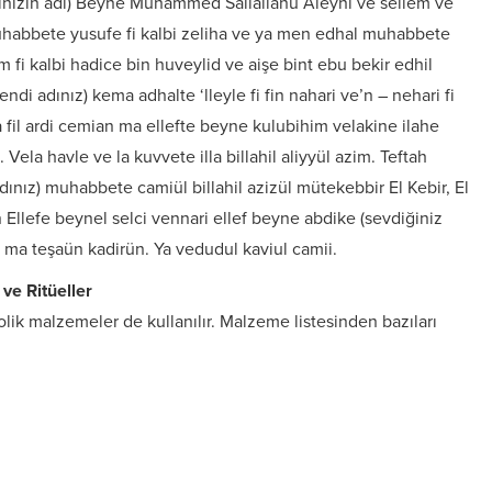
inizin adı) Beyne Muhammed Sallallahu Aleyhi ve sellem ve
abbete yusufe fi kalbi zeliha ve ya men edhal muhabbete
fi kalbi hadice bin huveylid ve aişe bint ebu bekir edhil
endi adınız) kema adhalte ‘lleyle fi fin nahari ve’n – nehari fi
ma fil ardi cemian ma ellefte beyne kulubihim velakine ilahe
la havle ve la kuvvete illa billahil aliyyül azim. Teftah
adınız) muhabbete camiül billahil azizül mütekebbir El Kebir, El
lefe beynel selci vennari ellef beyne abdike (sevdiğiniz
la ma teşaün kadirün. Ya vedudul kaviul camii.
ve Ritüeller
lik malzemeler de kullanılır. Malzeme listesinden bazıları