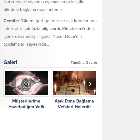
Neredeyse boşanma aşamasına gelmiştik.
Sitedeki bağlama duasını temiz...
Cemile:
"Gideni geri getirme ve aşk konularında
internette çok fazla bilgi vardı. Ritüelalemi'ndeki
içerik daha anlaşılır geldi. Yusuf Hoca'nın
açıklamaları sayesinde...
Galeri
Tümünü Göster
Müşterilerime
Aşık Etme Bağlama
Ritüel Alemi Yorum
Hazırladığım Vefk
Vefkleri Nelerdir
Şikayetler
Çalışmalarım