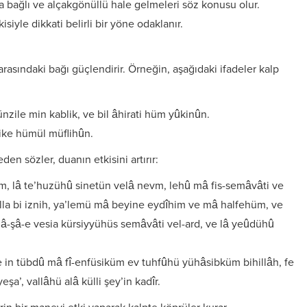
 bağlı ve alçakgönüllü hale gelmeleri söz konusu olur.
kisiyle dikkati belirli bir yöne odaklanır.
arasındaki bağı güçlendirir. Örneğin, aşağıdaki ifadeler kalp
zile min kablik, ve bil âhirati hüm yûkinûn.
ike hümül müflihûn.
den sözler, duanın etkisini artırır:
ûm, lâ te’huzühû sinetün velâ nevm, lehû mâ fis-semâvâti ve
illa bi iznih, ya’lemü mâ beyine eydîhim ve mâ halfehüm, ve
i-mâ-şâ-e vesia kürsiyyühüs semâvâti vel-ard, ve lâ yeûdühû
 ve in tübdû mâ fî-enfüsiküm ev tuhfûhü yühâsibküm bihillâh, fe
a’, vallâhü alâ külli şey’in kadîr.