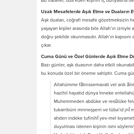
Bu ifadeler, dua eden kişinin iç dünyasına de
Uzak Mesafelerde Aşık Etme ve Duaların Ev
Aşk duaları, coğrafi mesafe gözetmeksizin her
yaşayan kişiler arasında bile Allah’ın izniyle 
doğru şekilde okunmasıdır. Allah’ın kapısı
çıkar.
Cuma Günü ve Özel Günlerde Aşık Etme Du
Bazı günler, aşk duasının daha etkili okunabil
bu konuda özel bir öneme sahiptir. Cuma gün
Allahümme fâtırıssemavati vel ardı âl
hazihil hayatid dünya Inneke entellahü
Muhemmeden abdüke ve resûlüke fela tek
tukarribüni minneşşerri ve tüba’id jnî m
ahden indeke tufinihî yev-mel kıyameti 
duyulması istenen kişinin ismi söylenir