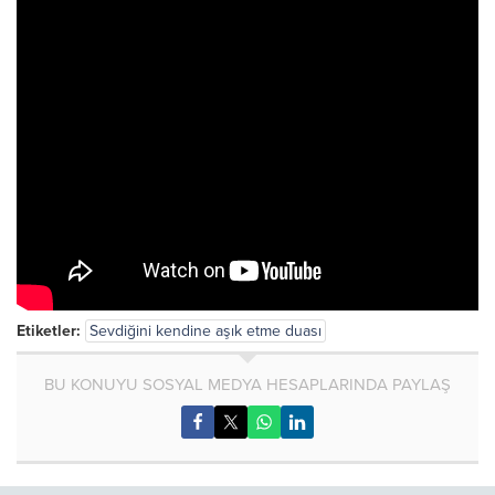
Etiketler:
Sevdiğini kendine aşık etme duası
BU KONUYU SOSYAL MEDYA HESAPLARINDA PAYLAŞ