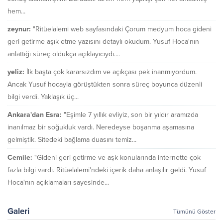
hem...
zeynur:
"Ritüelalemi web sayfasındaki Çorum medyum hoca gideni
geri getirme aşık etme yazısını detaylı okudum. Yusuf Hoca'nın
anlattığı süreç oldukça açıklayıcıydı....
yeliz:
İlk başta çok kararsızdım ve açıkçası pek inanmıyordum.
Ancak Yusuf hocayla görüştükten sonra süreç boyunca düzenli
bilgi verdi. Yaklaşık üç...
Ankara'dan Esra:
"Eşimle 7 yıllık evliyiz, son bir yıldır aramızda
inanılmaz bir soğukluk vardı. Neredeyse boşanma aşamasına
gelmiştik. Sitedeki bağlama duasını temiz...
Cemile:
"Gideni geri getirme ve aşk konularında internette çok
fazla bilgi vardı. Ritüelalemi'ndeki içerik daha anlaşılır geldi. Yusuf
Hoca'nın açıklamaları sayesinde...
Galeri
Tümünü Göster