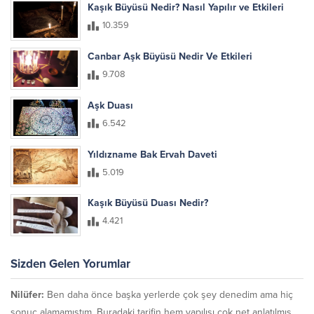
Kaşık Büyüsü Nedir? Nasıl Yapılır ve Etkileri
10.359
Canbar Aşk Büyüsü Nedir Ve Etkileri
9.708
Aşk Duası
6.542
Yıldızname Bak Ervah Daveti
5.019
Kaşık Büyüsü Duası Nedir?
4.421
Sizden Gelen Yorumlar
Nilüfer:
Ben daha önce başka yerlerde çok şey denedim ama hiç
sonuç alamamıştım. Buradaki tarifin hem yapılışı çok net anlatılmış