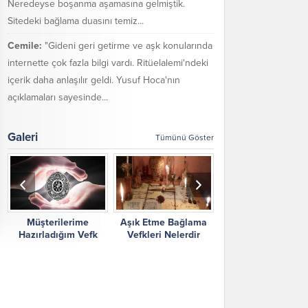
Neredeyse boşanma aşamasına gelmiştik.
Sitedeki bağlama duasını temiz...
Cemile:
"Gideni geri getirme ve aşk konularında
internette çok fazla bilgi vardı. Ritüelalemi'ndeki
içerik daha anlaşılır geldi. Yusuf Hoca'nın
açıklamaları sayesinde...
Galeri
Tümünü Göster
Müşterilerime
Aşık Etme Bağlama
Ritüel Alemi Yorum
Hazırladığım Vefk
Vefkleri Nelerdir
Şikayetler
Çalışmalarım