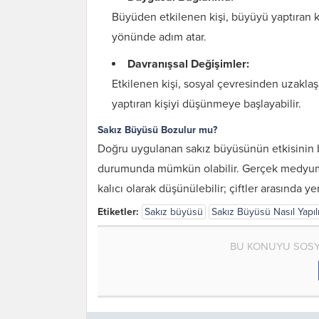
Büyüden etkilenen kişi, büyüyü yaptıran ki
yönünde adım atar.
Davranışsal Değişimler:
Etkilenen kişi, sosyal çevresinden uzaklaşa
yaptıran kişiyi düşünmeye başlayabilir.
Sakız Büyüsü Bozulur mu?
Doğru uygulanan sakız büyüsünün etkisinin b
durumunda mümkün olabilir. Gerçek medyum h
kalıcı olarak düşünülebilir; çiftler arasında 
Etiketler:
Sakız büyüsü
Sakız Büyüsü Nasıl Yapılı
Karı Koca Arası
Muhabbeti Artıran
BU KONUYU SOSY
Dua ve Etkileri