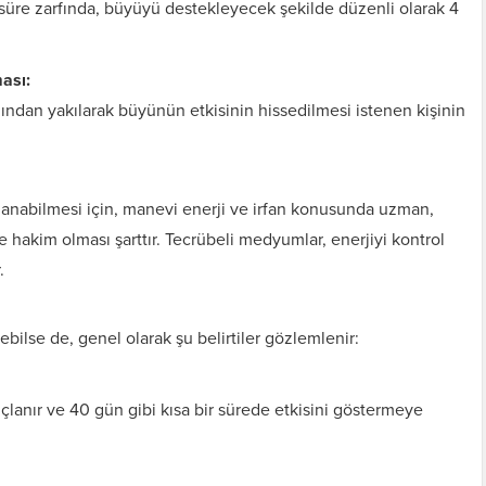
u süre zarfında, büyüyü destekleyecek şekilde düzenli olarak 4
ası:
ardından yakılarak büyünün etkisinin hissedilmesi istenen kişinin
lanabilmesi için, manevi enerji ve irfan konusunda uzman,
hakim olması şarttır. Tecrübeli medyumlar, enerjiyi kontrol
.
bilse de, genel olarak şu belirtiler gözlemlenir:
lanır ve 40 gün gibi kısa bir sürede etkisini göstermeye