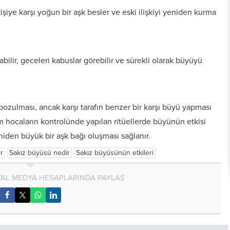
şiye karşı yoğun bir aşk besler ve eski ilişkiyi yeniden kurma
bilir, geceleri kabuslar görebilir ve sürekli olarak büyüyü
ozulması, ancak karşı tarafın benzer bir karşı büyü yapması
ocaların kontrolünde yapılan ritüellerde büyünün etkisi
yeniden büyük bir aşk bağı oluşması sağlanır.
r
Sakız büyüsü nedir
Sakız büyüsünün etkileri
Kişiye Özel Vefkler ve
Zırh için Yazıln Vefkler
Vefk Yazmak İçin
Tılsımlar
Gerekli Malzemeler
AL MEDYA HESAPLARINDA PAYLAŞ