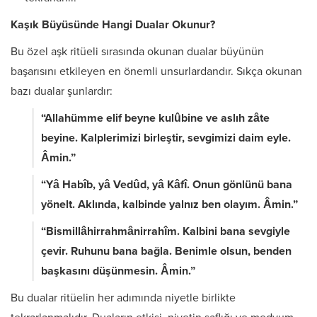
Kaşık Büyüsünde Hangi Dualar Okunur?
Bu özel aşk ritüeli sırasında okunan dualar büyünün
başarısını etkileyen en önemli unsurlardandır. Sıkça okunan
bazı dualar şunlardır:
“Allahümme elif beyne kulûbine ve aslıh zâte
beyine. Kalplerimizi birleştir, sevgimizi daim eyle.
Âmin.”
“Yâ Habîb, yâ Vedûd, yâ Kâfî. Onun gönlünü bana
yönelt. Aklında, kalbinde yalnız ben olayım. Âmin.”
“Bismillâhirrahmânirrahîm. Kalbini bana sevgiyle
çevir. Ruhunu bana bağla. Benimle olsun, benden
başkasını düşünmesin. Âmin.”
Bu dualar ritüelin her adımında niyetle birlikte