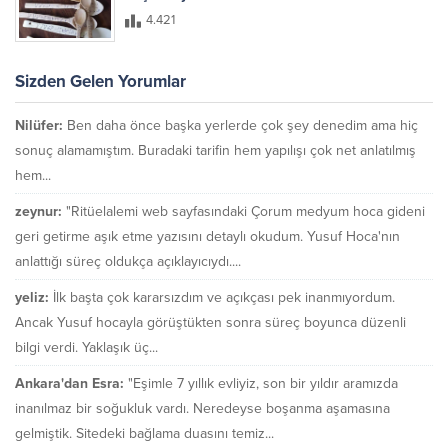
4.421
Sizden Gelen Yorumlar
Nilüfer:
Ben daha önce başka yerlerde çok şey denedim ama hiç
sonuç alamamıştım. Buradaki tarifin hem yapılışı çok net anlatılmış
hem...
zeynur:
"Ritüelalemi web sayfasındaki Çorum medyum hoca gideni
geri getirme aşık etme yazısını detaylı okudum. Yusuf Hoca'nın
anlattığı süreç oldukça açıklayıcıydı....
yeliz:
İlk başta çok kararsızdım ve açıkçası pek inanmıyordum.
Ancak Yusuf hocayla görüştükten sonra süreç boyunca düzenli
bilgi verdi. Yaklaşık üç...
Ankara'dan Esra:
"Eşimle 7 yıllık evliyiz, son bir yıldır aramızda
inanılmaz bir soğukluk vardı. Neredeyse boşanma aşamasına
gelmiştik. Sitedeki bağlama duasını temiz...