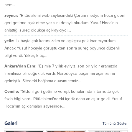
hem...
zeynur:
"Ritüelalemi web sayfasındaki Çorum medyum hoca gideni
geri getirme aşık etme yazısını detaylı okudum. Yusuf Hoca'nın
anlattığı süreç oldukça açıklayıcıydı....
yeliz:
İlk başta çok kararsızdım ve açıkçası pek inanmıyordum.
Ancak Yusuf hocayla görüştükten sonra süreç boyunca düzenli
bilgi verdi. Yaklaşık üç...
Ankara'dan Esra:
"Eşimle 7 yıllık evliyiz, son bir yıldır aramızda
inanılmaz bir soğukluk vardı. Neredeyse boşanma aşamasına
gelmiştik. Sitedeki bağlama duasını temiz...
Cemile:
"Gideni geri getirme ve aşk konularında internette çok
fazla bilgi vardı. Ritüelalemi'ndeki içerik daha anlaşılır geldi. Yusuf
Hoca'nın açıklamaları sayesinde...
Galeri
Tümünü Göster