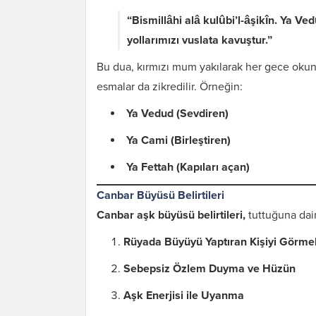
“Bismillâhi alâ kulûbi’l-âşikîn. Ya Ve
yollarımızı vuslata kavuştur.”
Bu dua, kırmızı mum yakılarak her gece okunu
esmalar da zikredilir. Örneğin:
Ya Vedud (Sevdiren)
Ya Cami (Birleştiren)
Ya Fettah (Kapıları açan)
Canbar Büyüsü Belirtileri
Canbar aşk büyüsü belirtileri,
tuttuğuna dair 
Rüyada Büyüyü Yaptıran Kişiyi Görme
Sebepsiz Özlem Duyma ve Hüzün
Aşk Enerjisi ile Uyanma