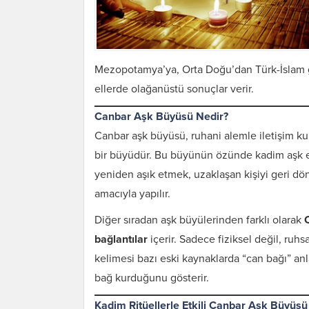
Mezopotamya’ya, Orta Doğu’dan Türk-İslam g
ellerde olağanüstü sonuçlar verir.
Canbar Aşk Büyüsü Nedir?
Canbar aşk büyüsü, ruhani alemle iletişim ku
bir büyüdür. Bu büyünün özünde kadim aşk ener
yeniden aşık etmek, uzaklaşan kişiyi geri dö
amacıyla yapılır.
Diğer sıradan aşk büyülerinden farklı olarak
bağlantılar
içerir. Sadece fiziksel değil, ruh
kelimesi bazı eski kaynaklarda “can bağı” anl
bağ kurduğunu gösterir.
Kadim Ritüellerle Etkili Canbar Aşk Büyüsü 