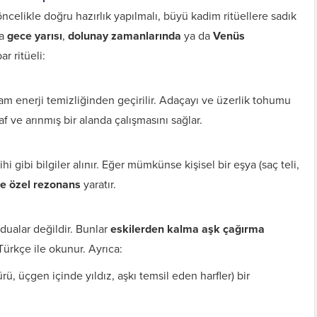
ncelikle doğru hazırlık yapılmalı, büyü kadim ritüellere sadık
la
gece yarısı
,
dolunay zamanlarında
ya da
Venüs
ar ritüeli:
m enerji temizliğinden geçirilir. Adaçayı ve üzerlik tohumu
af ve arınmış bir alanda çalışmasını sağlar.
i gibi bilgiler alınır. Eğer mümkünse kişisel bir eşya (saç teli,
ye özel rezonans
yaratır.
dualar değildir. Bunlar
eskilerden kalma aşk çağırma
 Türkçe ile okunur. Ayrıca:
ürü, üçgen içinde yıldız, aşkı temsil eden harfler) bir