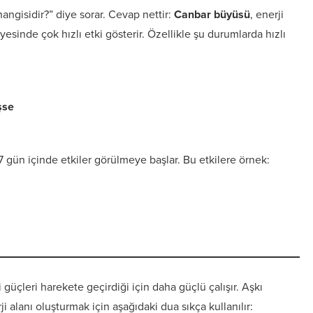
angisidir?” diye sorar. Cevap nettir:
Canbar büyüsü
, enerji
yesinde çok hızlı etki gösterir. Özellikle şu durumlarda hızlı
şse
7 gün içinde etkiler görülmeye başlar. Bu etkilere örnek:
 güçleri harekete geçirdiği için daha güçlü çalışır. Aşkı
i alanı oluşturmak için aşağıdaki dua sıkça kullanılır: