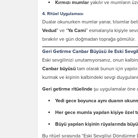
Kırmızı mumlar
yakılır ve mumların üze
4.
Ritüel Uygulaması
Dualar okunurken mumlar yanar, tılsımlar belir
Vedud
” ve “
Ya Cami
” esmalarıyla kişiyle se
bırakılır ve gün doğmadan toprağa gömülür.
Geri Getirme Canbar Büyüsü ile Eski Sevgi
Eski sevgilinizi unutamıyorsanız, onun kalbi
Canbar büyüsü
tam olarak bunun için yapılır
kurmak ve kişinin kalbindeki sevgi duyguların
Geri getirme ritüelinde
şu uygulamalar öne ç
Karı Koca Arası
Yedi gece boyunca aynı duanın okun
Muhabbeti Artıran
Dua ve Etkileri
Her gece mumla yapılan kişiye özel tı
Büyü yapılan kişinin rüyalarında büy
Bu ritüel sırasında “Eski Sevgiliyi Döndürme 