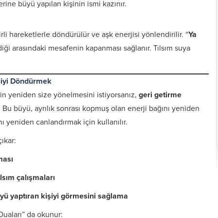
rine büyü yapılan kişinin ismi kazınır.
li hareketlerle döndürülür ve aşk enerjisi yönlendirilir. “
Ya
vdiği arasındaki mesafenin kapanması sağlanır. Tılsım suya
liyi Döndürmek
nin yeniden size yönelmesini istiyorsanız,
geri getirme
. Bu büyü, ayrılık sonrası kopmuş olan enerji bağını yeniden
ı yeniden canlandırmak için kullanılır.
ıkar:
Kişiye Özel Vefkler ve
Zırh için Yazıln Vefkler
Vefk Yazmak İçin
ması
Tılsımlar
Gerekli Malzemeler
lsım çalışmaları
üyü yaptıran kişiyi görmesini sağlama
Duaları” da okunur: