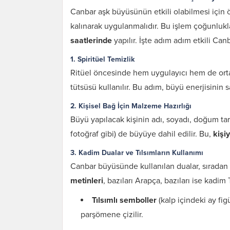
Canbar aşk büyüsünün etkili olabilmesi için ö
kalınarak uygulanmalıdır. Bu işlem çoğunluk
saatlerinde
yapılır. İşte adım adım etkili Canb
1.
Spiritüel Temizlik
Ritüel öncesinde hem uygulayıcı hem de orta
tütsüsü kullanılır. Bu adım, büyü enerjisinin s
2.
Kişisel Bağ İçin Malzeme Hazırlığı
Büyü yapılacak kişinin adı, soyadı, doğum tarih
fotoğraf gibi) de büyüye dahil edilir. Bu,
kişi
3.
Kadim Dualar ve Tılsımların Kullanımı
Canbar büyüsünde kullanılan dualar, sıradan 
metinleri
, bazıları Arapça, bazıları ise kadim
Tılsımlı semboller
(kalp içindeki ay fig
parşömene çizilir.