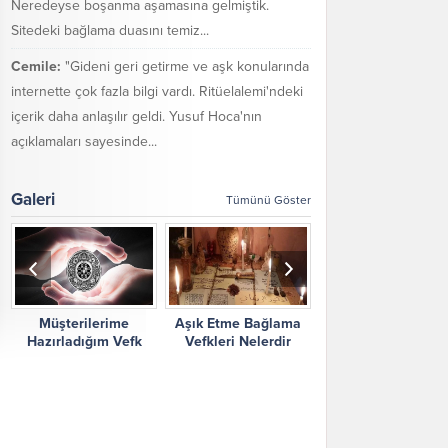
Neredeyse boşanma aşamasına gelmiştik.
Sitedeki bağlama duasını temiz...
Cemile:
"Gideni geri getirme ve aşk konularında
internette çok fazla bilgi vardı. Ritüelalemi'ndeki
içerik daha anlaşılır geldi. Yusuf Hoca'nın
açıklamaları sayesinde...
Galeri
Tümünü Göster
Müşterilerime
Aşık Etme Bağlama
Ritüel Alemi Yorum
Hazırladığım Vefk
Vefkleri Nelerdir
Şikayetler
Çalışmalarım