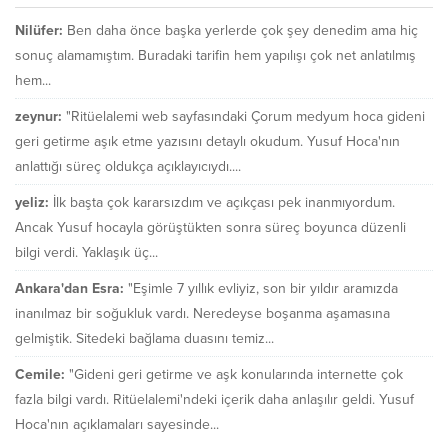
Nilüfer:
Ben daha önce başka yerlerde çok şey denedim ama hiç
sonuç alamamıştım. Buradaki tarifin hem yapılışı çok net anlatılmış
hem...
zeynur:
"Ritüelalemi web sayfasındaki Çorum medyum hoca gideni
geri getirme aşık etme yazısını detaylı okudum. Yusuf Hoca'nın
anlattığı süreç oldukça açıklayıcıydı....
yeliz:
İlk başta çok kararsızdım ve açıkçası pek inanmıyordum.
Ancak Yusuf hocayla görüştükten sonra süreç boyunca düzenli
bilgi verdi. Yaklaşık üç...
Ankara'dan Esra:
"Eşimle 7 yıllık evliyiz, son bir yıldır aramızda
inanılmaz bir soğukluk vardı. Neredeyse boşanma aşamasına
gelmiştik. Sitedeki bağlama duasını temiz...
Cemile:
"Gideni geri getirme ve aşk konularında internette çok
fazla bilgi vardı. Ritüelalemi'ndeki içerik daha anlaşılır geldi. Yusuf
Hoca'nın açıklamaları sayesinde...