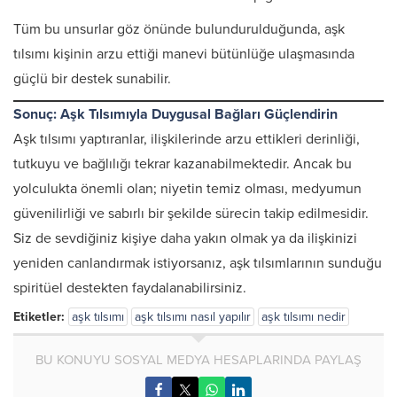
Tüm bu unsurlar göz önünde bulundurulduğunda, aşk
tılsımı kişinin arzu ettiği manevi bütünlüğe ulaşmasında
güçlü bir destek sunabilir.
Sonuç: Aşk Tılsımıyla Duygusal Bağları Güçlendirin
Aşk tılsımı yaptıranlar, ilişkilerinde arzu ettikleri derinliği,
tutkuyu ve bağlılığı tekrar kazanabilmektedir. Ancak bu
yolculukta önemli olan; niyetin temiz olması, medyumun
güvenilirliği ve sabırlı bir şekilde sürecin takip edilmesidir.
Siz de sevdiğiniz kişiye daha yakın olmak ya da ilişkinizi
yeniden canlandırmak istiyorsanız, aşk tılsımlarının sunduğu
spiritüel destekten faydalanabilirsiniz.
Etiketler:
aşk tılsımı
aşk tılsımı nasıl yapılır
aşk tılsımı nedir
BU KONUYU SOSYAL MEDYA HESAPLARINDA PAYLAŞ