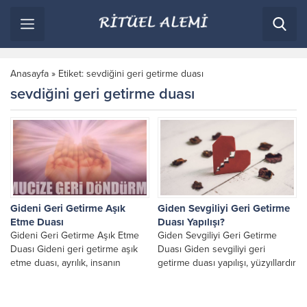
Anasayfa
»
Etiket: sevdiğini geri getirme duası
sevdiğini geri getirme duası
Gideni Geri Getirme Aşık
Giden Sevgiliyi Geri Getirme
Etme Duası
Duası Yapılışı?
Gideni Geri Getirme Aşık Etme
Giden Sevgiliyi Geri Getirme
Duası Gideni geri getirme aşık
Duası Giden sevgiliyi geri
etme duası, ayrılık, insanın
getirme duası yapılışı, yüzyıllardır
kalbinde derin izler bırakan zor
ayrılık yaşayan kişilerin
bir...
başvurduğu en güçlü manevi
yöntemler...