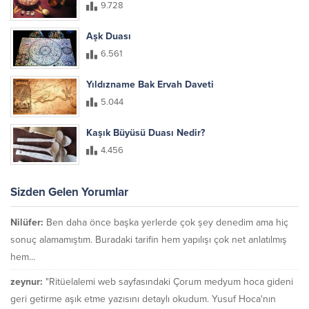
9.728
Aşk Duası
6.561
Yıldızname Bak Ervah Daveti
5.044
Kaşık Büyüsü Duası Nedir?
4.456
Sizden Gelen Yorumlar
Nilüfer:
Ben daha önce başka yerlerde çok şey denedim ama hiç
sonuç alamamıştım. Buradaki tarifin hem yapılışı çok net anlatılmış
hem...
zeynur:
"Ritüelalemi web sayfasındaki Çorum medyum hoca gideni
geri getirme aşık etme yazısını detaylı okudum. Yusuf Hoca'nın