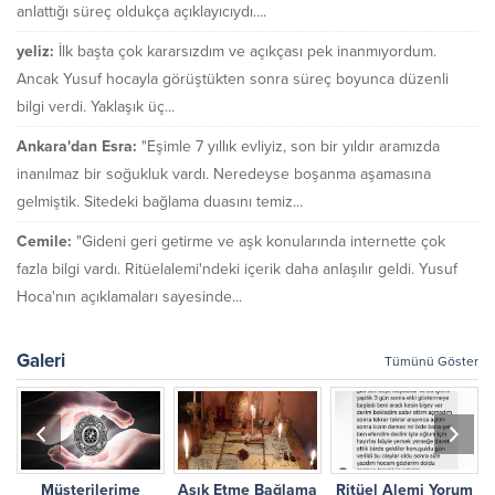
anlattığı süreç oldukça açıklayıcıydı....
yeliz:
İlk başta çok kararsızdım ve açıkçası pek inanmıyordum.
Ancak Yusuf hocayla görüştükten sonra süreç boyunca düzenli
bilgi verdi. Yaklaşık üç...
Ankara'dan Esra:
"Eşimle 7 yıllık evliyiz, son bir yıldır aramızda
inanılmaz bir soğukluk vardı. Neredeyse boşanma aşamasına
gelmiştik. Sitedeki bağlama duasını temiz...
Cemile:
"Gideni geri getirme ve aşk konularında internette çok
fazla bilgi vardı. Ritüelalemi'ndeki içerik daha anlaşılır geldi. Yusuf
Hoca'nın açıklamaları sayesinde...
Galeri
Tümünü Göster
Müşterilerime
Aşık Etme Bağlama
Ritüel Alemi Yorum