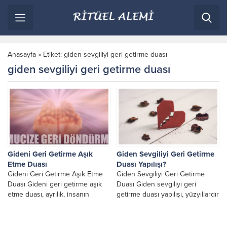
Anasayfa
»
Etiket: giden sevgiliyi geri getirme duası
giden sevgiliyi geri getirme duası
Gideni Geri Getirme Aşık
Giden Sevgiliyi Geri Getirme
Etme Duası
Duası Yapılışı?
Gideni Geri Getirme Aşık Etme
Giden Sevgiliyi Geri Getirme
Duası Gideni geri getirme aşık
Duası Giden sevgiliyi geri
etme duası, ayrılık, insanın
getirme duası yapılışı, yüzyıllardır
kalbinde derin izler bırakan zor
ayrılık yaşayan kişilerin
bir...
başvurduğu en güçlü manevi
yöntemler...