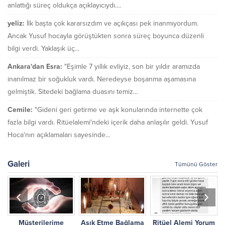
anlattığı süreç oldukça açıklayıcıydı....
yeliz:
İlk başta çok kararsızdım ve açıkçası pek inanmıyordum.
Ancak Yusuf hocayla görüştükten sonra süreç boyunca düzenli
bilgi verdi. Yaklaşık üç...
Ankara'dan Esra:
"Eşimle 7 yıllık evliyiz, son bir yıldır aramızda
inanılmaz bir soğukluk vardı. Neredeyse boşanma aşamasına
gelmiştik. Sitedeki bağlama duasını temiz...
Cemile:
"Gideni geri getirme ve aşk konularında internette çok
fazla bilgi vardı. Ritüelalemi'ndeki içerik daha anlaşılır geldi. Yusuf
Hoca'nın açıklamaları sayesinde...
Galeri
Tümünü Göster
Müşterilerime
Aşık Etme Bağlama
Ritüel Alemi Yorum