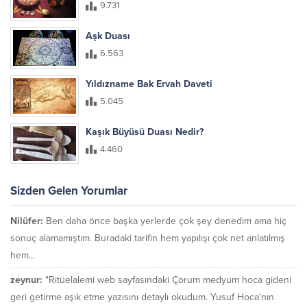
9.731
Aşk Duası
6.563
Yıldızname Bak Ervah Daveti
5.045
Kaşık Büyüsü Duası Nedir?
4.460
Sizden Gelen Yorumlar
Nilüfer:
Ben daha önce başka yerlerde çok şey denedim ama hiç
sonuç alamamıştım. Buradaki tarifin hem yapılışı çok net anlatılmış
hem...
zeynur:
"Ritüelalemi web sayfasındaki Çorum medyum hoca gideni
geri getirme aşık etme yazısını detaylı okudum. Yusuf Hoca'nın