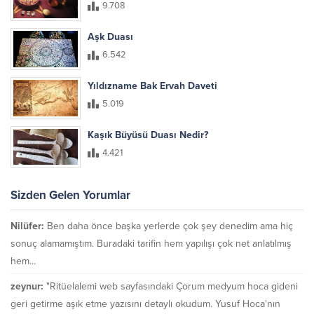
9.708
Aşk Duası
6.542
Yıldızname Bak Ervah Daveti
5.019
Kaşık Büyüsü Duası Nedir?
4.421
Sizden Gelen Yorumlar
Nilüfer:
Ben daha önce başka yerlerde çok şey denedim ama hiç
sonuç alamamıştım. Buradaki tarifin hem yapılışı çok net anlatılmış
hem...
zeynur:
"Ritüelalemi web sayfasındaki Çorum medyum hoca gideni
geri getirme aşık etme yazısını detaylı okudum. Yusuf Hoca'nın