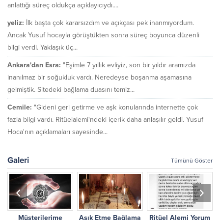
anlattığı süreç oldukça açıklayıcıydı....
yeliz:
İlk başta çok kararsızdım ve açıkçası pek inanmıyordum.
Ancak Yusuf hocayla görüştükten sonra süreç boyunca düzenli
bilgi verdi. Yaklaşık üç...
Ankara'dan Esra:
"Eşimle 7 yıllık evliyiz, son bir yıldır aramızda
inanılmaz bir soğukluk vardı. Neredeyse boşanma aşamasına
gelmiştik. Sitedeki bağlama duasını temiz...
Cemile:
"Gideni geri getirme ve aşk konularında internette çok
fazla bilgi vardı. Ritüelalemi'ndeki içerik daha anlaşılır geldi. Yusuf
Hoca'nın açıklamaları sayesinde...
Galeri
Tümünü Göster
Müşterilerime
Aşık Etme Bağlama
Ritüel Alemi Yorum