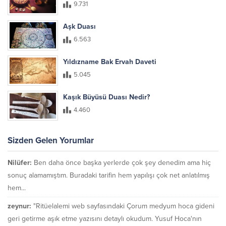
9.731
Aşk Duası
6.563
Yıldızname Bak Ervah Daveti
5.045
Kaşık Büyüsü Duası Nedir?
4.460
Sizden Gelen Yorumlar
Nilüfer:
Ben daha önce başka yerlerde çok şey denedim ama hiç
sonuç alamamıştım. Buradaki tarifin hem yapılışı çok net anlatılmış
hem...
zeynur:
"Ritüelalemi web sayfasındaki Çorum medyum hoca gideni
geri getirme aşık etme yazısını detaylı okudum. Yusuf Hoca'nın