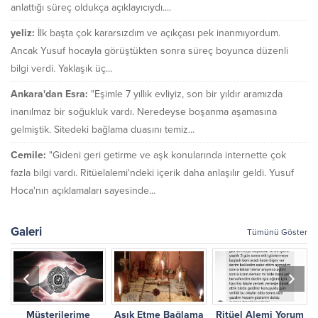
anlattığı süreç oldukça açıklayıcıydı....
yeliz:
İlk başta çok kararsızdım ve açıkçası pek inanmıyordum.
Ancak Yusuf hocayla görüştükten sonra süreç boyunca düzenli
bilgi verdi. Yaklaşık üç...
Ankara'dan Esra:
"Eşimle 7 yıllık evliyiz, son bir yıldır aramızda
inanılmaz bir soğukluk vardı. Neredeyse boşanma aşamasına
gelmiştik. Sitedeki bağlama duasını temiz...
Cemile:
"Gideni geri getirme ve aşk konularında internette çok
fazla bilgi vardı. Ritüelalemi'ndeki içerik daha anlaşılır geldi. Yusuf
Hoca'nın açıklamaları sayesinde...
Galeri
Tümünü Göster
Müşterilerime
Aşık Etme Bağlama
Ritüel Alemi Yorum