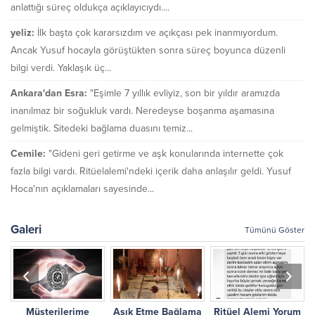
anlattığı süreç oldukça açıklayıcıydı....
yeliz:
İlk başta çok kararsızdım ve açıkçası pek inanmıyordum.
Ancak Yusuf hocayla görüştükten sonra süreç boyunca düzenli
bilgi verdi. Yaklaşık üç...
Ankara'dan Esra:
"Eşimle 7 yıllık evliyiz, son bir yıldır aramızda
inanılmaz bir soğukluk vardı. Neredeyse boşanma aşamasına
gelmiştik. Sitedeki bağlama duasını temiz...
Cemile:
"Gideni geri getirme ve aşk konularında internette çok
fazla bilgi vardı. Ritüelalemi'ndeki içerik daha anlaşılır geldi. Yusuf
Hoca'nın açıklamaları sayesinde...
Galeri
Tümünü Göster
Müşterilerime
Aşık Etme Bağlama
Ritüel Alemi Yorum