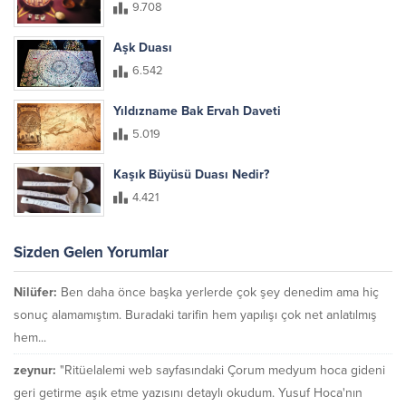
9.708
Aşk Duası
6.542
Yıldızname Bak Ervah Daveti
5.019
Kaşık Büyüsü Duası Nedir?
4.421
Sizden Gelen Yorumlar
Nilüfer:
Ben daha önce başka yerlerde çok şey denedim ama hiç
sonuç alamamıştım. Buradaki tarifin hem yapılışı çok net anlatılmış
hem...
zeynur:
"Ritüelalemi web sayfasındaki Çorum medyum hoca gideni
geri getirme aşık etme yazısını detaylı okudum. Yusuf Hoca'nın